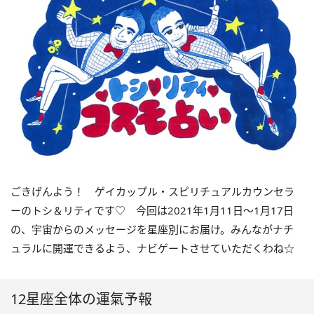
ごきげんよう！ ゲイカップル・スピリチュアルカウンセラ
ーのトシ＆リティです
♡
今回は
2021
年
1
月
11
日〜
1
月
17
日
の、宇宙からのメッセージを星座別にお届け。みんながナチ
ュラルに開運できるよう、ナビゲートさせていただくわね
☆
12星座全体の運氣予報