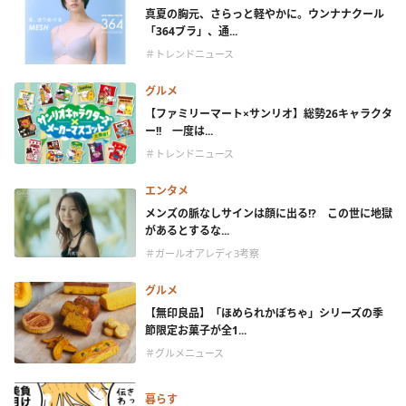
真夏の胸元、さらっと軽やかに。ウンナナクール
「364ブラ」、通...
＃トレンドニュース
グルメ
【ファミリーマート×サンリオ】総勢26キャラクタ
ー!! 一度は...
＃トレンドニュース
エンタメ
メンズの脈なしサインは顔に出る!? この世に地獄
があるとするな...
＃ガールオアレディ3考察
グルメ
【無印良品】「ほめられかぼちゃ」シリーズの季
節限定お菓子が全1...
＃グルメニュース
暮らす