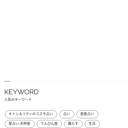
KEYWORD
人気のキーワード
＃トシ＆リティのコスモ占い
占い
星座占い
星占い-天秤座
てんびん座
暮らす
生活