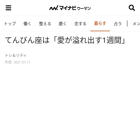
暮らす
トップ
働く
整える
磨く
恋する
占う
メ
てんびん座は「愛が溢れ出す1週間」
トシ＆リティ
作成: 2021.01.11