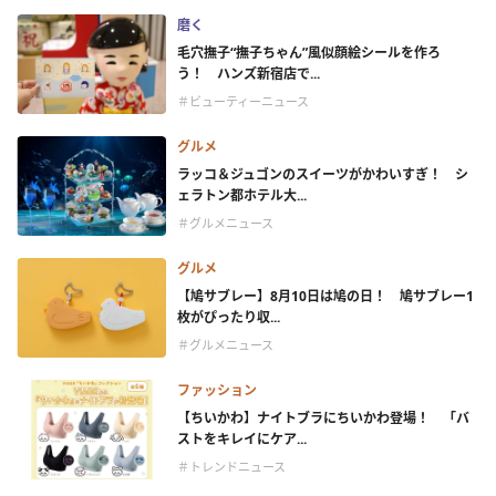
磨く
毛穴撫子“撫子ちゃん”風似顔絵シールを作ろ
う！ ハンズ新宿店で...
＃ビューティーニュース
グルメ
ラッコ＆ジュゴンのスイーツがかわいすぎ！ シ
ェラトン都ホテル大...
＃グルメニュース
グルメ
【鳩サブレー】8月10日は鳩の日！ 鳩サブレー1
枚がぴったり収...
＃グルメニュース
ファッション
【ちいかわ】ナイトブラにちいかわ登場！ 「バ
ストをキレイにケア...
＃トレンドニュース