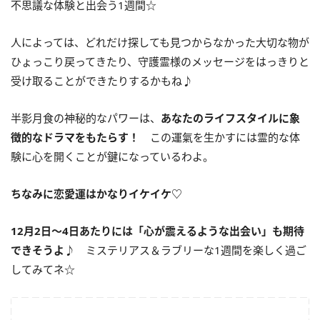
不思議な体験と出会う
1
週間☆
人によっては、どれだけ探しても見つからなかった大切な物が
ひょっこり戻ってきたり、守護霊様のメッセージをはっきりと
受け取ることができたりするかもね♪
半影月食の神秘的なパワーは、
あなたのライフスタイルに象
徴的なドラマをもたらす！
この運氣を生かすには霊的な体
験に心を開くことが鍵になっているわよ。
ちなみに恋愛運はかなりイケイケ♡
12月2日〜4日あたりには「心が震えるような出会い」も期待
できそうよ♪
ミステリアス＆ラブリーな
1
週間を楽しく過ご
してみてネ☆