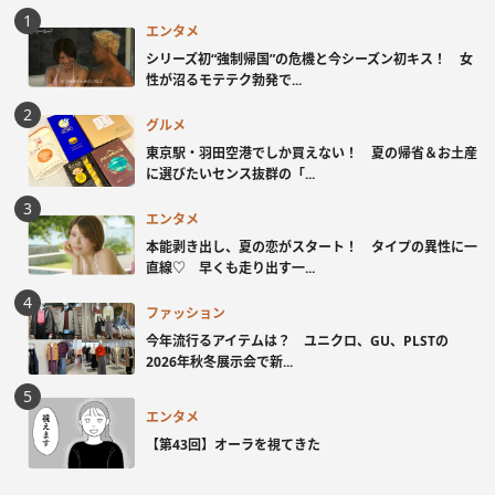
エンタメ
シリーズ初“強制帰国”の危機と今シーズン初キス！ 女
性が沼るモテテク勃発で...
グルメ
東京駅・羽田空港でしか買えない！ 夏の帰省＆お土産
に選びたいセンス抜群の「...
エンタメ
本能剥き出し、夏の恋がスタート！ タイプの異性に一
直線♡ 早くも走り出す一...
ファッション
今年流行るアイテムは？ ユニクロ、GU、PLSTの
2026年秋冬展示会で新...
エンタメ
【第43回】オーラを視てきた