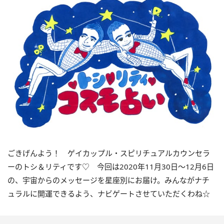
ごきげんよう！ ゲイカップル・スピリチュアルカウンセラ
ーのトシ＆リティです
♡
今回は
2020
年
11
月
30
日〜
12
月
6
日
の、宇宙からのメッセージを星座別にお届け。みんながナチ
ュラルに開運できるよう、ナビゲートさせていただくわね
☆