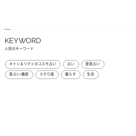
KEYWORD
人気のキーワード
＃トシ＆リティのコスモ占い
占い
星座占い
星占い-蠍座
さそり座
暮らす
生活