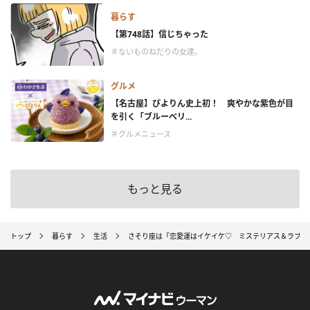
暮らす
【第748話】信じちゃった
＃ないものねだりの女達。
グルメ
【名古屋】ぴよりん史上初！ 爽やかな紫色が目
を引く「ブルーベリ...
＃グルメニュース
もっと見る
トップ
暮らす
生活
さそり座は「恋愛運はイケイケ♡ ミステリアス＆ラブリ