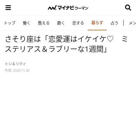
暮らす
トップ
働く
整える
磨く
恋する
占う
メ
さそり座は「恋愛運はイケイケ♡ ミ
ステリアス＆ラブリーな1週間」
トシ＆リティ
作成: 2020.11.30