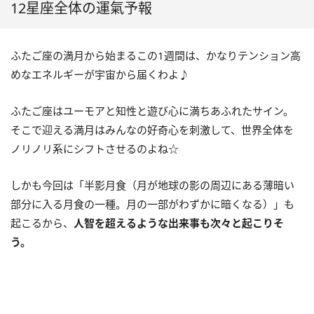
12星座全体の運氣予報
ふたご座の満月から始まるこの
1
週間は、かなりテンション高
めなエネルギーが宇宙から届くわよ♪
ふたご座はユーモアと知性と遊び心に満ちあふれたサイン。
そこで迎える満月はみんなの好奇心を刺激して、世界全体を
ノリノリ系にシフトさせるのよね☆
しかも今回は「半影月食（月が地球の影の周辺にある薄暗い
部分に入る月食の一種。月の一部がわずかに暗くなる）」も
起こるから、
人智を超えるような出来事も次々と起こりそ
う。