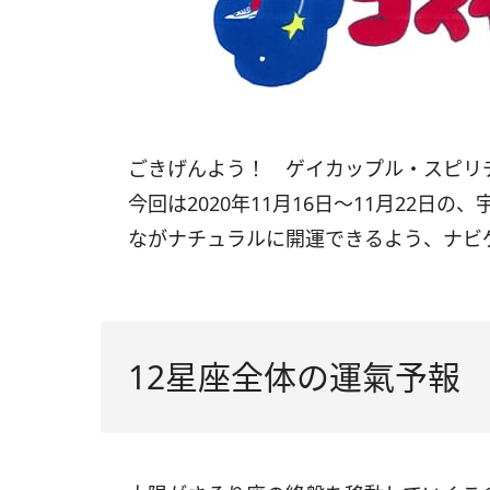
ごきげんよう！ ゲイカップル・スピリ
今回は
2020
年
11
月
16
日〜
11
月
22
日の、
ながナチュラルに開運できるよう、ナビ
12星座全体の運氣予報