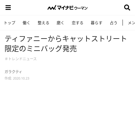
トップ
働く
整える
磨く
恋する
暮らす
占う
メ
ティファニーからキャットストリート
限定のミニバッグ発売
＃トレンドニュース
ガラクティ
作成: 2020.10.23