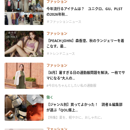
ファッション
今年流行るアイテムは？ ユニクロ、GU、PLST
の2026年秋...
＃ファッションニュース
ファッション
【PEACH JOHN】森香澄、秋のランジェリーを着
こなす。最...
＃トレンドニュース
ファッション
【8月】暑すぎる日の通勤服問題を解決。一枚でサ
マになる“大人の...
#今日もちゃんとしたい私の通勤服
働く
【ジャンル別】買ってよかった！ 読者＆編集部
が選ぶ「QOL爆上...
【特集】夏を、軽やかに、おしゃれに。
ファッション