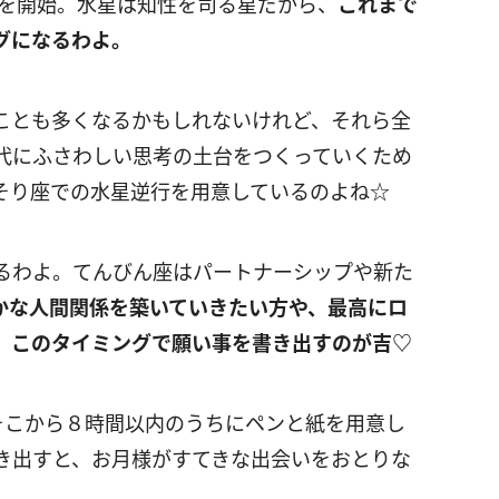
行を開始。水星は知性を司る星だから、
これまで
グになるわよ。
ことも多くなるかもしれないけれど、それら全
代にふさわしい思考の土台をつくっていくため
そり座での水星逆行を用意しているのよね☆
えるわよ。てんびん座はパートナーシップや新た
かな人間関係を築いていきたい方や、最高にロ
、このタイミングで願い事を書き出すのが吉♡
そこから８時間以内のうちにペンと紙を用意し
き出すと、お月様がすてきな出会いをおとりな