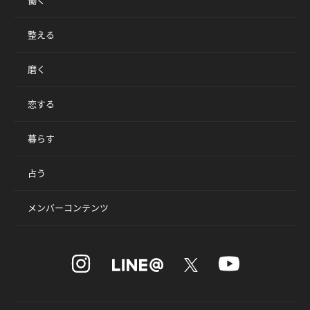
働く
整える
磨く
恋する
暮らす
占う
メンバーコンテンツ