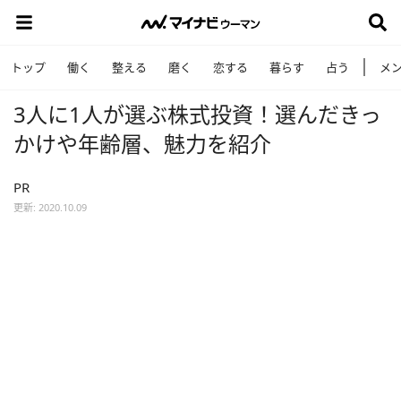
トップ
働く
整える
磨く
恋する
暮らす
占う
メ
3人に1人が選ぶ株式投資！選んだきっ
かけや年齢層、魅力を紹介
PR
更新: 2020.10.09