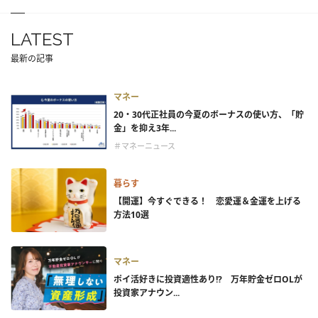
LATEST
最新の記事
マネー
20・30代正社員の今夏のボーナスの使い方、「貯
金」を抑え3年...
＃マネーニュース
暮らす
【開運】今すぐできる！ 恋愛運＆金運を上げる
方法10選
マネー
ポイ活好きに投資適性あり!? 万年貯金ゼロOLが
投資家アナウン...