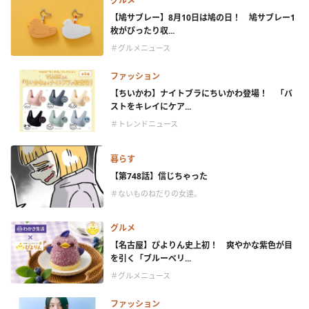
グルメ
【鳩サブレー】8月10日は鳩の日！ 鳩サブレー1
枚がぴったり収...
＃グルメニュース
ファッション
【ちいかわ】ナイトブラにちいかわ登場！ 「バ
ストをキレイにケア...
＃トレンドニュース
暮らす
【第748話】信じちゃった
＃ないものねだりの女達。
グルメ
【名古屋】ぴよりん史上初！ 爽やかな紫色が目
を引く「ブルーベリ...
＃グルメニュース
ファッション