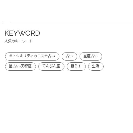
KEYWORD
人気のキーワード
＃トシ＆リティのコスモ占い
占い
星座占い
星占い-天秤座
てんびん座
暮らす
生活