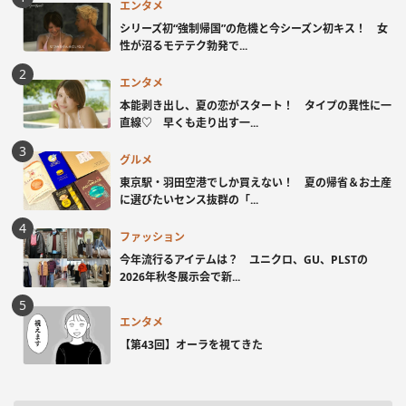
エンタメ
シリーズ初“強制帰国”の危機と今シーズン初キス！ 女
性が沼るモテテク勃発で...
エンタメ
本能剥き出し、夏の恋がスタート！ タイプの異性に一
直線♡ 早くも走り出す一...
グルメ
東京駅・羽田空港でしか買えない！ 夏の帰省＆お土産
に選びたいセンス抜群の「...
ファッション
今年流行るアイテムは？ ユニクロ、GU、PLSTの
2026年秋冬展示会で新...
エンタメ
【第43回】オーラを視てきた