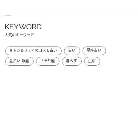
KEYWORD
人気のキーワード
＃トシ＆リティのコスモ占い
占い
星座占い
星占い-蠍座
さそり座
暮らす
生活