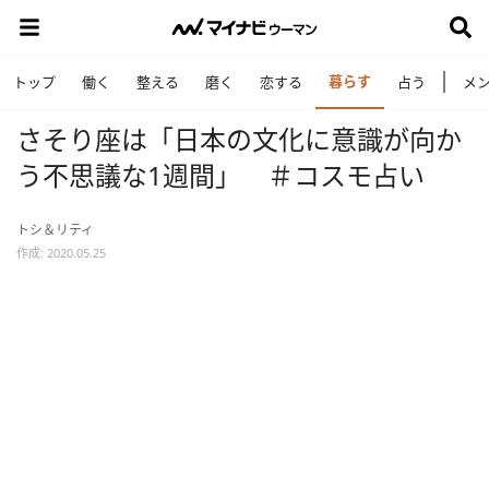
暮らす
トップ
働く
整える
磨く
恋する
占う
メ
さそり座は「日本の文化に意識が向か
う不思議な1週間」 ＃コスモ占い
トシ＆リティ
作成: 2020.05.25