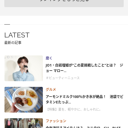
LATEST
最新の記事
磨く
JO1・白岩瑠姫が“この夏挑戦したこと”とは？ ジ
ョー マロー...
＃ビューティーニュース
グルメ
アーモンドミルク100％かき氷が絶品！ 池袋でビ
タミンEたっぷ...
【特集】夏を、軽やかに、おしゃれに。
ファッション