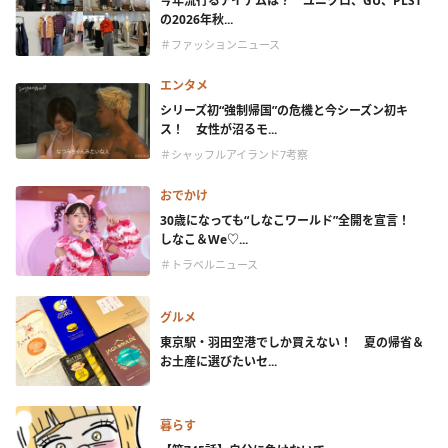
今年流行るアイテムは？ ユニクロ、GU、PLST
の2026年秋...
＃ファッションニュース
エンタメ
シリーズ初“強制帰国”の危機と今シーズン初キ
ス！ 女性が沼るモ...
＃シャッフルアイランド7考察
おでかけ
30歳になっても“しなこワールド”全開を宣言！
しなこ＆We♡...
＃トラベルニュース
グルメ
東京駅・羽田空港でしか買えない！ 夏の帰省＆
お土産に選びたいセ...
暮らす