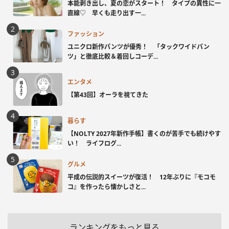
本能剥き出し、夏の恋がスタート！ タイプの異性に一
直線♡ 早くも走り出す一...
ファッション
ユニクロ新作パンツが優秀！ 「タックワイドパン
ツ」と徹底比較＆着回しコーデ...
エンタメ
【第43回】オーラを視てきた
暮らす
【NOLTY 2027年新作手帳】書くのが苦手でも続けやす
い！ ライフログ...
グルメ
平成の伝説的スイーツが復活！ 12年ぶりに『モコモ
コ』を作ったら懐かしさと...
ランキングをもっと見る