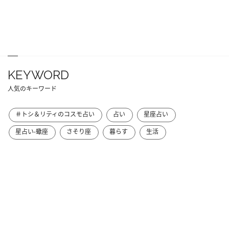
KEYWORD
人気のキーワード
＃トシ＆リティのコスモ占い
占い
星座占い
星占い-蠍座
さそり座
暮らす
生活