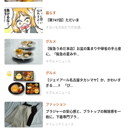
暮らす
【第747話】ただいま
＃ないものねだりの女達。
グルメ
【阪急うめだ本店】お盆の集まりや帰省の手土産
に。「阪急の夏みや...
＃グルメニュース
グルメ
【ジェイアール名古屋タカシマヤ】か、かわいす
ぎる……!! 「ぴ...
＃グルメニュース
ファッション
ブラジャーの安心感と、ブラトップの解放感を一
枚に。下着専門ブラ...
＃トレンドニュース