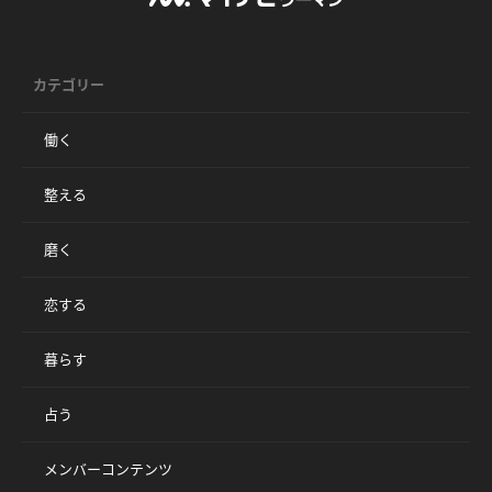
カテゴリー
働く
整える
磨く
恋する
暮らす
占う
メンバーコンテンツ