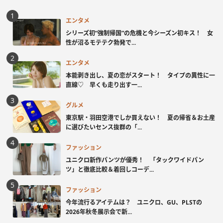
エンタメ
シリーズ初“強制帰国”の危機と今シーズン初キス！ 女
性が沼るモテテク勃発で...
エンタメ
本能剥き出し、夏の恋がスタート！ タイプの異性に一
直線♡ 早くも走り出す一...
グルメ
東京駅・羽田空港でしか買えない！ 夏の帰省＆お土産
に選びたいセンス抜群の「...
ファッション
ユニクロ新作パンツが優秀！ 「タックワイドパン
ツ」と徹底比較＆着回しコーデ...
ファッション
今年流行るアイテムは？ ユニクロ、GU、PLSTの
2026年秋冬展示会で新...