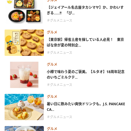
グルメ
【ジェイアール名古屋タカシマヤ】か、かわいす
ぎる……!! 「ぴ...
＃グルメニュース
グルメ
【東京駅】帰省土産を探している人必見！ 東京
ばな奈が夏の特別企...
＃グルメニュース
グルメ
小樽で味わう夏のご褒美。【ルタオ】18周年記念
のいちごミルクテ...
＃グルメニュース
グルメ
暑い日に飲みたい爽快ドリンクも。J.S. PANCAKE
CA...
＃グルメニュース
グルメ