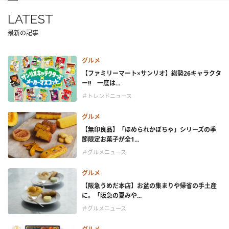
LATEST
最新の記事
グルメ
【ファミリーマート×サンリオ】総勢26キャラクタ
ー!! 一度は...
＃トレンドニュース
グルメ
【無印良品】「ほめられかぼちゃ」シリーズの季
節限定お菓子が全1...
＃グルメニュース
グルメ
【阪急うめだ本店】お盆の集まりや帰省の手土産
に。「阪急の夏みや...
＃グルメニュース