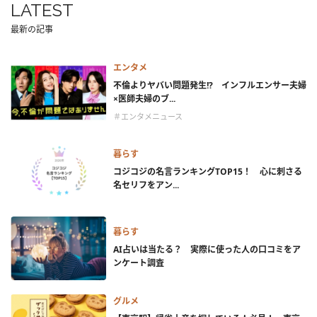
LATEST
最新の記事
エンタメ
不倫よりヤバい問題発生!? インフルエンサー夫婦
×医師夫婦のブ...
＃エンタメニュース
暮らす
コジコジの名言ランキングTOP15！ 心に刺さる
名セリフをアン...
暮らす
AI占いは当たる？ 実際に使った人の口コミをア
ンケート調査
グルメ