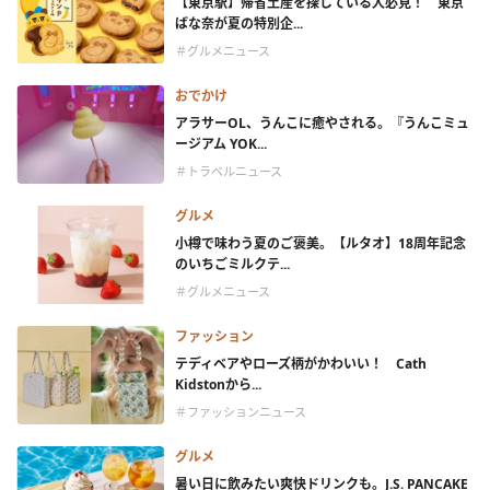
【東京駅】帰省土産を探している人必見！ 東京
ばな奈が夏の特別企...
＃グルメニュース
おでかけ
アラサーOL、うんこに癒やされる。『うんこミュ
ージアム YOK...
＃トラベルニュース
グルメ
小樽で味わう夏のご褒美。【ルタオ】18周年記念
のいちごミルクテ...
＃グルメニュース
ファッション
テディベアやローズ柄がかわいい！ Cath
Kidstonから...
＃ファッションニュース
グルメ
暑い日に飲みたい爽快ドリンクも。J.S. PANCAKE