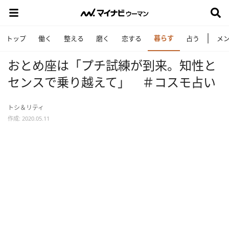
暮らす
トップ
働く
整える
磨く
恋する
占う
メ
おとめ座は「プチ試練が到来。知性と
センスで乗り越えて」 ＃コスモ占い
トシ＆リティ
作成: 2020.05.11