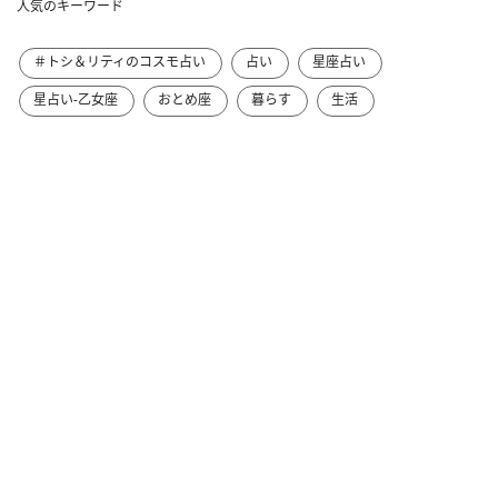
人気のキーワード
＃トシ＆リティのコスモ占い
占い
星座占い
星占い-乙女座
おとめ座
暮らす
生活