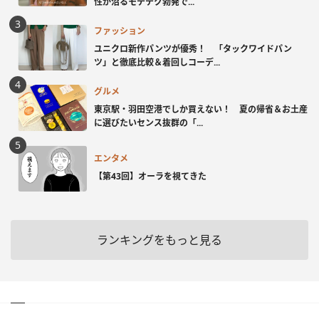
性が沼るモテテク勃発で...
ファッション
ユニクロ新作パンツが優秀！ 「タックワイドパン
ツ」と徹底比較＆着回しコーデ...
グルメ
東京駅・羽田空港でしか買えない！ 夏の帰省＆お土産
に選びたいセンス抜群の「...
エンタメ
【第43回】オーラを視てきた
ランキングをもっと見る