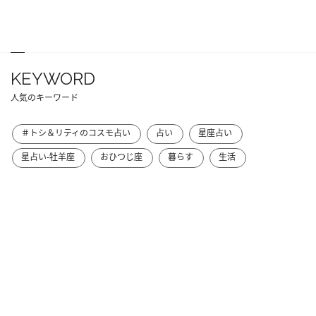
KEYWORD
人気のキーワード
＃トシ＆リティのコスモ占い
占い
星座占い
星占い-牡羊座
おひつじ座
暮らす
生活