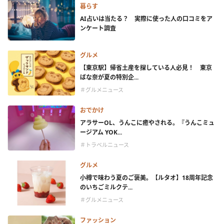
暮らす
AI占いは当たる？ 実際に使った人の口コミをア
ンケート調査
グルメ
【東京駅】帰省土産を探している人必見！ 東京
ばな奈が夏の特別企...
＃グルメニュース
おでかけ
アラサーOL、うんこに癒やされる。『うんこミュ
ージアム YOK...
＃トラベルニュース
グルメ
小樽で味わう夏のご褒美。【ルタオ】18周年記念
のいちごミルクテ...
＃グルメニュース
ファッション