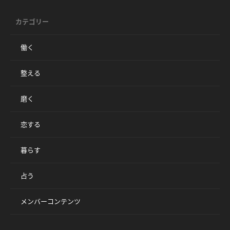
カテゴリー
働く
整える
磨く
恋する
暮らす
占う
メンバーコンテンツ