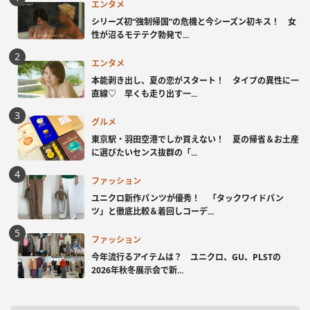
エンタメ
シリーズ初“強制帰国”の危機と今シーズン初キス！ 女
性が沼るモテテク勃発で...
エンタメ
本能剥き出し、夏の恋がスタート！ タイプの異性に一
直線♡ 早くも走り出す一...
グルメ
東京駅・羽田空港でしか買えない！ 夏の帰省＆お土産
に選びたいセンス抜群の「...
ファッション
ユニクロ新作パンツが優秀！ 「タックワイドパン
ツ」と徹底比較＆着回しコーデ...
ファッション
今年流行るアイテムは？ ユニクロ、GU、PLSTの
2026年秋冬展示会で新...