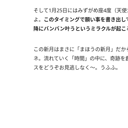
そして
1
月
25
日にはみずがめ座
4
度（天使
よ。
このタイミングで願い事を書き出して
降にバンバン叶うというミラクルが起こ
この新月はまさに「まほうの新月」だか
ネ。流れていく「時間」の中に、奇跡を
スをどうぞお見逃しなく〜。うふふ。