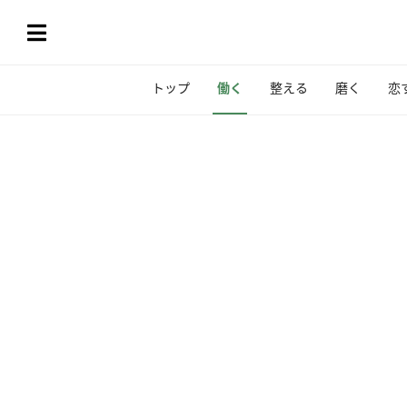
トップ
働く
整える
磨く
恋