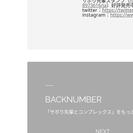
サボり先輩スタンプ（
h
8973616/ja
）好評発売
twitter：
https://twitte
instagram：
https://w
BACKNUMBER
「サボり先輩とコンプレックス」をもっ
NEXT