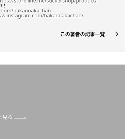
ttps://store.line.
me/stickershop/product/
中！
r.com/
bakanoakachan
ww.
instagram.com/bakanoakachan/
この著者の記事一覧
と見る