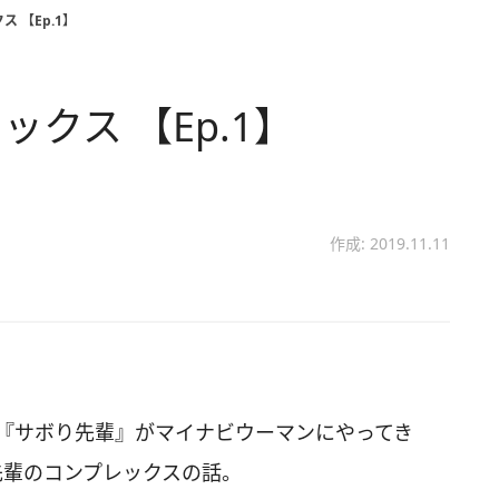
 【Ep.1】
クス 【Ep.1】
作成: 2019.11.11
画『サボり先輩』がマイナビウーマンにやってき
先輩のコンプレックスの話。