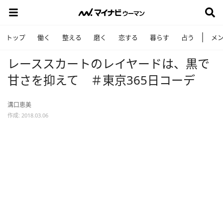
トップ
働く
整える
磨く
恋する
暮らす
占う
メ
レーススカートのレイヤードは、黒で
甘さを抑えて ＃東京365日コーデ
溝口恵美
作成: 2018.03.06