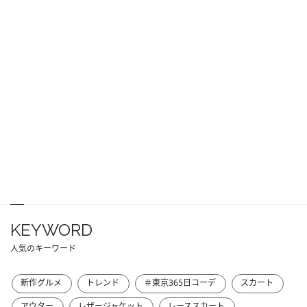
KEYWORD
人気のキーワード
新作グルメ
トレンド
＃東京365日コーデ
スカート
アウター
レザージャケット
レーススカート