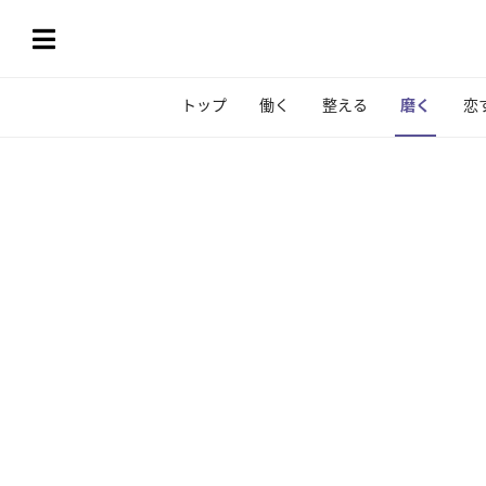
トップ
働く
整える
磨く
恋