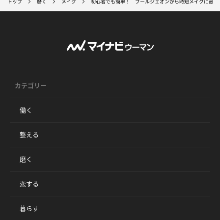
トップ
磨く
メイク
初心者でも簡単！ ブールジェオンから時短メイクに最適
カテゴリー
働く
整える
磨く
恋する
暮らす