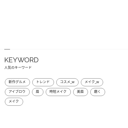
KEYWORD
人気のキーワード
新作グルメ
トレンド
コスメ_w
メイク_w
アイブロウ
眉
時短メイク
美眉
磨く
メイク