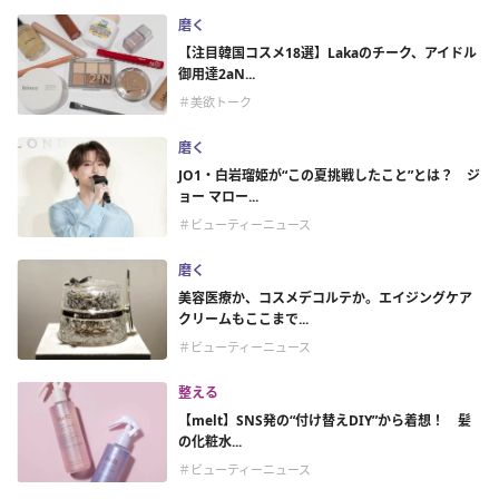
磨く
【注目韓国コスメ18選】Lakaのチーク、アイドル
御用達2aN...
＃美欲トーク
磨く
JO1・白岩瑠姫が“この夏挑戦したこと”とは？ ジ
ョー マロー...
＃ビューティーニュース
磨く
美容医療か、コスメデコルテか。エイジングケア
クリームもここまで...
＃ビューティーニュース
整える
【melt】SNS発の“付け替えDIY”から着想！ 髪
の化粧水...
＃ビューティーニュース