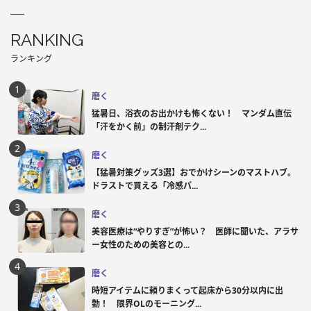
RANKING
ランキング
磨く
猛暑日、浴衣のお出かけも怖くない！ マンダム直伝
「汗をかく前」の制汗剤テク...
磨く
【猛暑対策グッズ3選】おでかけシーンのマストハブ。
ドラストで買える「冷感パ...
磨く
美容医療は“やりすぎ”が怖い？ 医師に聞いた、アラサ
ー女性のための美容との...
磨く
時短アイテムに頼りまくって起床から30分以内に出
勤！ 限界OLのモーニング...