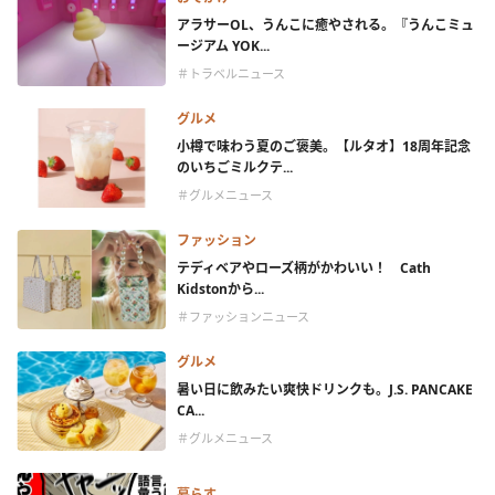
アラサーOL、うんこに癒やされる。『うんこミュ
ージアム YOK...
＃トラベルニュース
グルメ
小樽で味わう夏のご褒美。【ルタオ】18周年記念
のいちごミルクテ...
＃グルメニュース
ファッション
テディベアやローズ柄がかわいい！ Cath
Kidstonから...
＃ファッションニュース
グルメ
暑い日に飲みたい爽快ドリンクも。J.S. PANCAKE
CA...
＃グルメニュース
暮らす