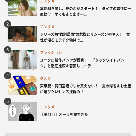
エンタメ
本能剥き出し、夏の恋がスタート！ タイプの異性に一
直線♡ 早くも走り出す一...
エンタメ
シリーズ初“強制帰国”の危機と今シーズン初キス！ 女
性が沼るモテテク勃発で...
ファッション
ユニクロ新作パンツが優秀！ 「タックワイドパン
ツ」と徹底比較＆着回しコーデ...
グルメ
東京駅・羽田空港でしか買えない！ 夏の帰省＆お土産
に選びたいセンス抜群の「...
エンタメ
【第43回】オーラを視てきた