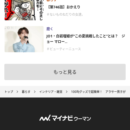
【第746話】おかえり
＃ないものねだりの女達。
磨く
JO1・白岩瑠姫が“この夏挑戦したこと”とは？ ジ
ョー マロー...
＃ビューティーニュース
もっと見る
トップ
暮らす
インテリア・雑貨
100均グッズで超簡単！ アラサー男子がDI