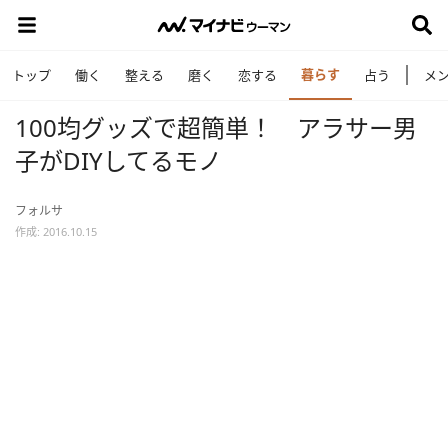
暮らす
トップ
働く
整える
磨く
恋する
占う
メ
100均グッズで超簡単！ アラサー男
子がDIYしてるモノ
フォルサ
作成: 2016.10.15