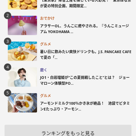
【東京駅】帰省土産を探している人必見！ 東京ばな奈
が夏の特別企画、期間限定...
おでかけ
アラサーOL、うんこに癒やされる。『うんこミュージ
アム YOKOHAMA ...
グルメ
暑い日に飲みたい爽快ドリンクも。J.S. PANCAKE CAFE
で夏の「...
磨く
JO1・白岩瑠姫が“この夏挑戦したこと”とは？ ジョー
マローン体験型PO...
グルメ
アーモンドミルク100％かき氷が絶品！ 池袋でビタミ
ンEたっぷり・アーモン...
ランキングをもっと見る