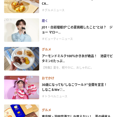
CA...
＃グルメニュース
磨く
JO1・白岩瑠姫が“この夏挑戦したこと”とは？ ジ
ョー マロー...
＃ビューティーニュース
グルメ
アーモンドミルク100％かき氷が絶品！ 池袋でビ
タミンEたっぷ...
【特集】夏を、軽やかに、おしゃれに。
おでかけ
30歳になっても“しなこワールド”全開を宣言！
しなこ＆We♡...
＃トラベルニュース
グルメ
東京駅・羽田空港でしか買えない！ 夏の帰省＆