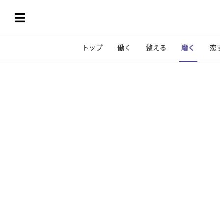
トップ
働く
整える
磨く
恋