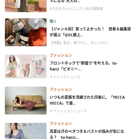
マになる“大人の...
#今日もちゃんとしたい私の通勤服
働く
【ジャンル別】買ってよかった！ 読者＆編集部
が選ぶ「QOL爆上...
【特集】夏を、軽やかに、おしゃれに。
ファッション
フロントホックで“即盛り”を叶える。tu-
hacci「ピオニー...
＃トレンドニュース
ファッション
いつもの夏服を洗練された印象に。「YECCA
VECCA」で着...
＃ファッションニュース
ファッション
真夏は汗のベタつき＆バストの悩みが気にな
る？ tu-hacci...