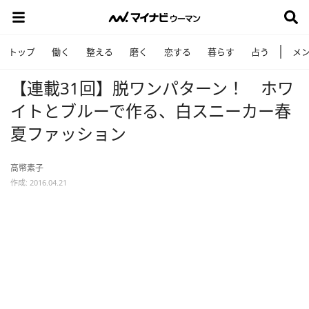
トップ
働く
整える
磨く
恋する
暮らす
占う
メ
【連載31回】脱ワンパターン！ ホワ
イトとブルーで作る、白スニーカー春
夏ファッション
髙幣素子
作成: 2016.04.21