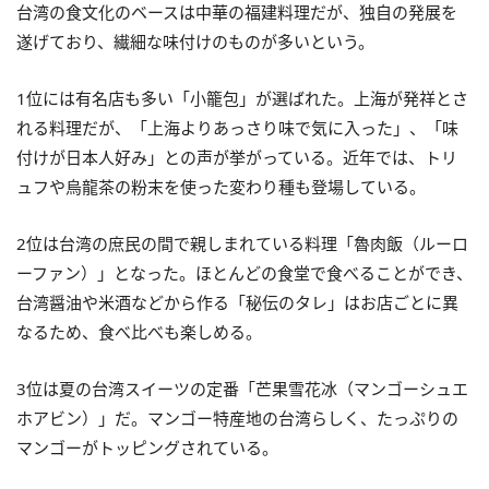
台湾の食文化のベースは中華の福建料理だが、独自の発展を
遂げており、繊細な味付けのものが多いという。
1位には有名店も多い「小籠包」が選ばれた。上海が発祥とさ
れる料理だが、「上海よりあっさり味で気に入った」、「味
付けが日本人好み」との声が挙がっている。近年では、トリ
ュフや烏龍茶の粉末を使った変わり種も登場している。
2位は台湾の庶民の間で親しまれている料理「魯肉飯（ルーロ
ーファン）」となった。ほとんどの食堂で食べることができ、
台湾醤油や米酒などから作る「秘伝のタレ」はお店ごとに異
なるため、食べ比べも楽しめる。
3位は夏の台湾スイーツの定番「芒果雪花冰（マンゴーシュエ
ホアビン）」だ。マンゴー特産地の台湾らしく、たっぷりの
マンゴーがトッピングされている。