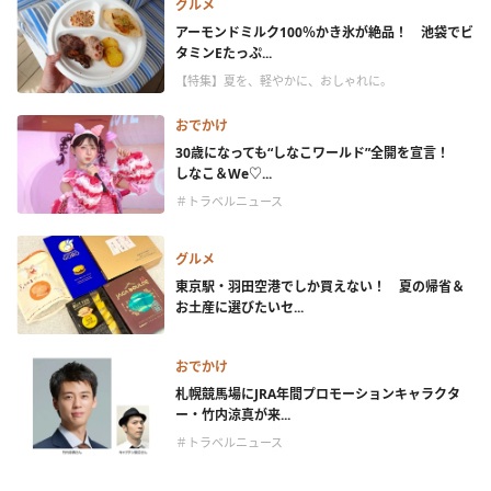
グルメ
アーモンドミルク100％かき氷が絶品！ 池袋でビ
タミンEたっぷ...
【特集】夏を、軽やかに、おしゃれに。
おでかけ
30歳になっても“しなこワールド”全開を宣言！
しなこ＆We♡...
＃トラベルニュース
グルメ
東京駅・羽田空港でしか買えない！ 夏の帰省＆
お土産に選びたいセ...
おでかけ
札幌競馬場にJRA年間プロモーションキャラクタ
ー・竹内涼真が来...
＃トラベルニュース