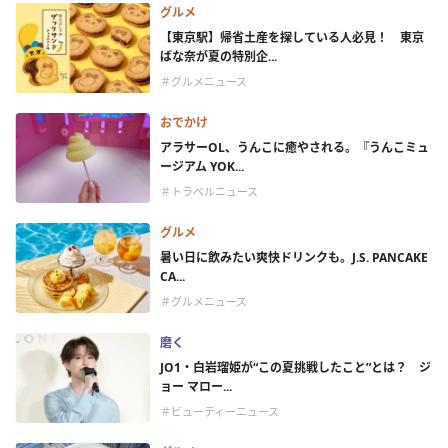
グルメ
【東京駅】帰省土産を探している人必見！ 東京
ばな奈が夏の特別企...
＃グルメニュース
おでかけ
アラサーOL、うんこに癒やされる。『うんこミュ
ージアム YOK...
＃トラベルニュース
グルメ
暑い日に飲みたい爽快ドリンクも。J.S. PANCAKE
CA...
＃グルメニュース
磨く
JO1・白岩瑠姫が“この夏挑戦したこと”とは？ ジ
ョー マロー...
＃ビューティーニュース