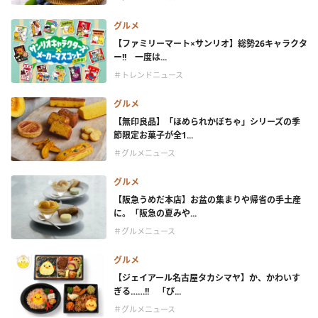
グルメ
【ファミリーマート×サンリオ】総勢26キャラクタ
ー!! 一度は...
＃トレンドニュース
グルメ
【無印良品】「ほめられかぼちゃ」シリーズの季
節限定お菓子が全1...
＃グルメニュース
グルメ
【阪急うめだ本店】お盆の集まりや帰省の手土産
に。「阪急の夏みや...
＃グルメニュース
グルメ
【ジェイアール名古屋タカシマヤ】か、かわいす
ぎる……!! 「ぴ...
＃グルメニュース