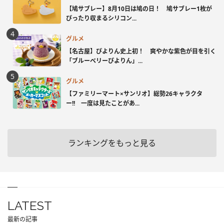
【鳩サブレー】8月10日は鳩の日！ 鳩サブレー1枚が
ぴったり収まるシリコン...
グルメ
【名古屋】ぴよりん史上初！ 爽やかな紫色が目を引く
「ブルーベリーぴよりん」...
グルメ
【ファミリーマート×サンリオ】総勢26キャラクタ
ー!! 一度は見たことがあ...
ランキングをもっと見る
LATEST
最新の記事