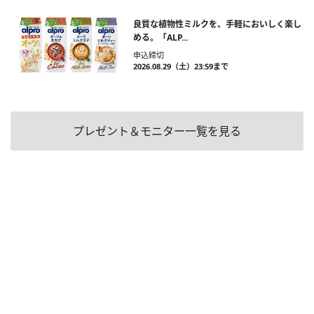
良質な植物性ミルクを、手軽においしく楽し
める。「ALP...
申込締切
2026.08.29（土）23:59まで
プレゼント＆モニター一覧を見る