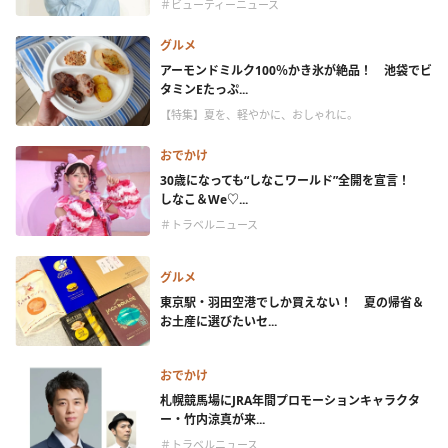
＃ビューティーニュース
グルメ
アーモンドミルク100％かき氷が絶品！ 池袋でビ
タミンEたっぷ...
【特集】夏を、軽やかに、おしゃれに。
おでかけ
30歳になっても“しなこワールド”全開を宣言！
しなこ＆We♡...
＃トラベルニュース
グルメ
東京駅・羽田空港でしか買えない！ 夏の帰省＆
お土産に選びたいセ...
おでかけ
札幌競馬場にJRA年間プロモーションキャラクタ
ー・竹内涼真が来...
＃トラベルニュース