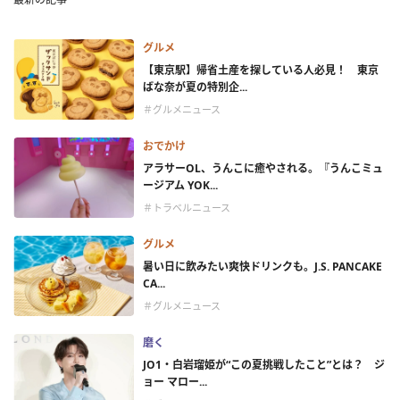
グルメ
【東京駅】帰省土産を探している人必見！ 東京
ばな奈が夏の特別企...
＃グルメニュース
おでかけ
アラサーOL、うんこに癒やされる。『うんこミュ
ージアム YOK...
＃トラベルニュース
グルメ
暑い日に飲みたい爽快ドリンクも。J.S. PANCAKE
CA...
＃グルメニュース
磨く
JO1・白岩瑠姫が“この夏挑戦したこと”とは？ ジ
ョー マロー...