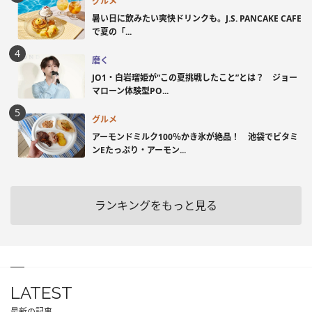
グルメ
暑い日に飲みたい爽快ドリンクも。J.S. PANCAKE CAFE
で夏の「...
磨く
JO1・白岩瑠姫が“この夏挑戦したこと”とは？ ジョー
マローン体験型PO...
グルメ
アーモンドミルク100％かき氷が絶品！ 池袋でビタミ
ンEたっぷり・アーモン...
ランキングをもっと見る
LATEST
最新の記事