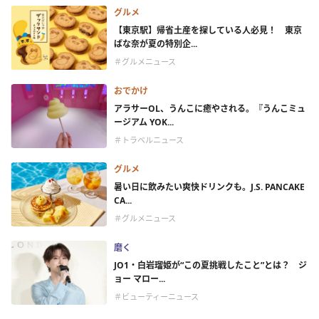
グルメ
【東京駅】帰省土産を探している人必見！ 東京
ばな奈が夏の特別企...
＃グルメニュース
おでかけ
アラサーOL、うんこに癒やされる。『うんこミュ
ージアム YOK...
＃トラベルニュース
グルメ
暑い日に飲みたい爽快ドリンクも。J.S. PANCAKE
CA...
＃グルメニュース
磨く
JO1・白岩瑠姫が“この夏挑戦したこと”とは？ ジ
ョー マロー...
＃ビューティーニュース