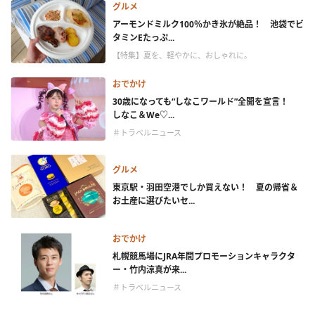
グルメ
アーモンドミルク100％かき氷が絶品！ 池袋でビ
タミンEたっぷ...
【特集】夏を、軽やかに、おしゃれに。
おでかけ
30歳になっても“しなこワールド”全開を宣言！
しなこ＆We♡...
＃トラベルニュース
グルメ
東京駅・羽田空港でしか買えない！ 夏の帰省＆
お土産に選びたいセ...
おでかけ
札幌競馬場にJRA年間プロモーションキャラクタ
ー・竹内涼真が来...
＃トラベルニュース