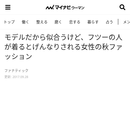
トップ
働く
整える
磨く
恋する
暮らす
占う
メ
モデルだから似合うけど、フツーの人
が着るとげんなりされる女性の秋ファ
ッション
ファナティック
更新: 2017.09.28