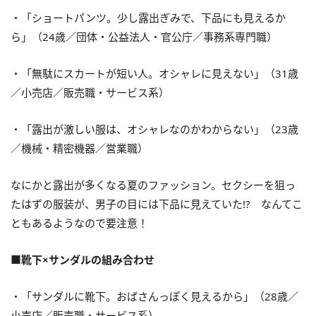
・「ショートパンツ。少し露出ぎみで、下品にも見えるか
ら」（24歳／団体・公益法人・官公庁／事務系専門職）
・「無駄にスカートが短い人。オシャレに見えない」（31歳
／小売店／販売職・サービス系）
・「露出が激しい服は、オシャレなのかわからない」（23歳
／機械・精密機器／営業職）
なにかと露出が多くなる夏のファッション。セクシーを狙っ
たはずの服装が、男子の目には下品に見えていた!? なんてこ
ともあるようなので要注意！
■靴下×サンダルの組み合わせ
・「サンダルに靴下。おばさんっぽく見えるから」（28歳／
小売店／販売職・サービス系）