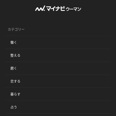
カテゴリー
働く
整える
磨く
恋する
暮らす
占う