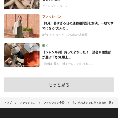
＃トレンドニュース
ファッション
【8月】暑すぎる日の通勤服問題を解決。一枚でサ
マになる“大人の...
#今日もちゃんとしたい私の通勤服
働く
【ジャンル別】買ってよかった！ 読者＆編集部
が選ぶ「QOL爆上...
【特集】夏を、軽やかに、おしゃれに。
もっと見る
トップ
ファッション
ファッション全般
え、それオシャレだったの!? 男子が