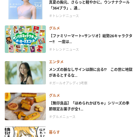
真夏の胸元、さらっと軽やかに。ウンナナクール
「364ブラ」、通...
＃トレンドニュース
グルメ
【ファミリーマート×サンリオ】総勢26キャラクタ
ー!! 一度は...
＃トレンドニュース
エンタメ
メンズの脈なしサインは顔に出る!? この世に地獄
があるとするな...
＃ガールオアレディ3考察
グルメ
【無印良品】「ほめられかぼちゃ」シリーズの季
節限定お菓子が全1...
＃グルメニュース
暮らす