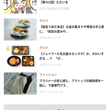
【第747話】ただいま
＃ないものねだりの女達。
グルメ
【阪急うめだ本店】お盆の集まりや帰省の手土産
に。「阪急の夏みや...
＃グルメニュース
グルメ
【ジェイアール名古屋タカシマヤ】か、かわいす
ぎる……!! 「ぴ...
＃グルメニュース
ファッション
ブラジャーの安心感と、ブラトップの解放感を一
枚に。下着専門ブラ...
＃トレンドニュース