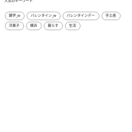
人気のキーワード
雑学_w
バレンタイン_w
バレンタインデー
手土産
洋菓子
横浜
暮らす
生活