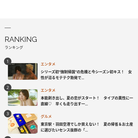
RANKING
ランキング
エンタメ
シリーズ初“強制帰国”の危機と今シーズン初キス！ 女
性が沼るモテテク勃発で...
エンタメ
本能剥き出し、夏の恋がスタート！ タイプの異性に一
直線♡ 早くも走り出す一...
グルメ
東京駅・羽田空港でしか買えない！ 夏の帰省＆お土産
に選びたいセンス抜群の「...