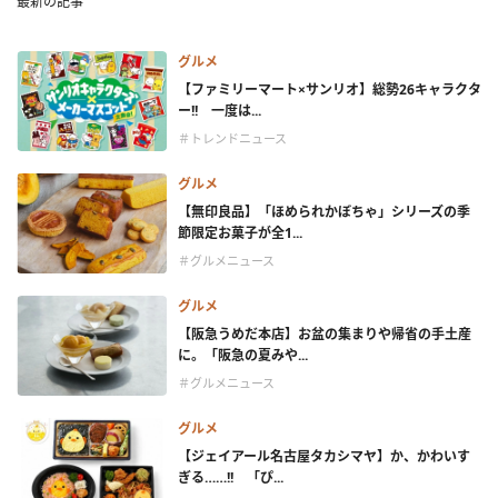
最新の記事
グルメ
【ファミリーマート×サンリオ】総勢26キャラクタ
ー!! 一度は...
＃トレンドニュース
グルメ
【無印良品】「ほめられかぼちゃ」シリーズの季
節限定お菓子が全1...
＃グルメニュース
グルメ
【阪急うめだ本店】お盆の集まりや帰省の手土産
に。「阪急の夏みや...
＃グルメニュース
グルメ
【ジェイアール名古屋タカシマヤ】か、かわいす
ぎる……!! 「ぴ...