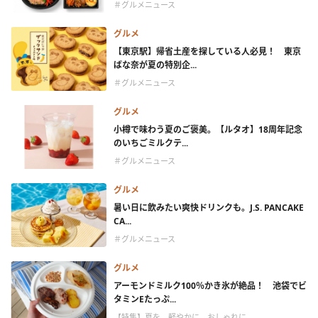
＃グルメニュース
グルメ
【東京駅】帰省土産を探している人必見！ 東京
ばな奈が夏の特別企...
＃グルメニュース
グルメ
小樽で味わう夏のご褒美。【ルタオ】18周年記念
のいちごミルクテ...
＃グルメニュース
グルメ
暑い日に飲みたい爽快ドリンクも。J.S. PANCAKE
CA...
＃グルメニュース
グルメ
アーモンドミルク100％かき氷が絶品！ 池袋でビ
タミンEたっぷ...
【特集】夏を、軽やかに、おしゃれに。