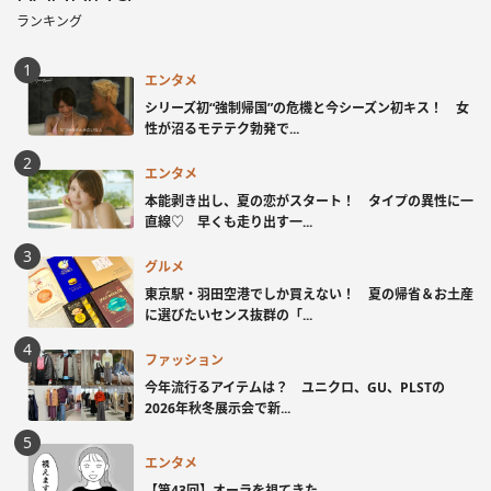
ランキング
エンタメ
シリーズ初“強制帰国”の危機と今シーズン初キス！ 女
性が沼るモテテク勃発で...
エンタメ
本能剥き出し、夏の恋がスタート！ タイプの異性に一
直線♡ 早くも走り出す一...
グルメ
東京駅・羽田空港でしか買えない！ 夏の帰省＆お土産
に選びたいセンス抜群の「...
ファッション
今年流行るアイテムは？ ユニクロ、GU、PLSTの
2026年秋冬展示会で新...
エンタメ
【第43回】オーラを視てきた