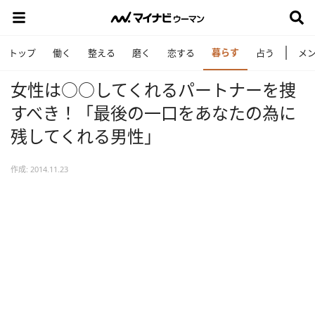
暮らす
トップ
働く
整える
磨く
恋する
占う
メ
女性は○○してくれるパートナーを捜
すべき！「最後の一口をあなたの為に
残してくれる男性」
作成: 2014.11.23