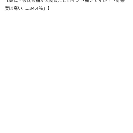
【彼氏・彼氏候補が公務員だとポイント高いですか？「好感
度は高い……34.4％」】