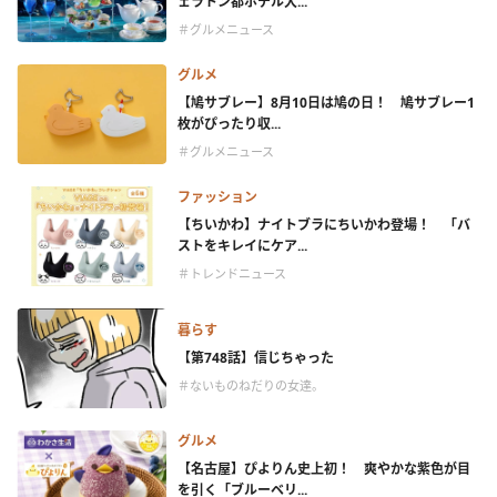
ェラトン都ホテル大...
＃グルメニュース
グルメ
【鳩サブレー】8月10日は鳩の日！ 鳩サブレー1
枚がぴったり収...
＃グルメニュース
ファッション
【ちいかわ】ナイトブラにちいかわ登場！ 「バ
ストをキレイにケア...
＃トレンドニュース
暮らす
【第748話】信じちゃった
＃ないものねだりの女達。
グルメ
【名古屋】ぴよりん史上初！ 爽やかな紫色が目
を引く「ブルーベリ...