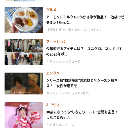
グルメ
アーモンドミルク100％かき氷が絶品！ 池袋でビ
タミンEたっぷ...
【特集】夏を、軽やかに、おしゃれに。
ファッション
今年流行るアイテムは？ ユニクロ、GU、PLST
の2026年秋...
＃ファッションニュース
エンタメ
シリーズ初“強制帰国”の危機と今シーズン初キ
ス！ 女性が沼るモ...
＃シャッフルアイランド7考察
おでかけ
30歳になっても“しなこワールド”全開を宣言！
しなこ＆We♡...
＃トラベルニュース