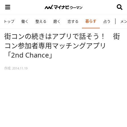
暮らす
トップ
働く
整える
磨く
恋する
占う
メ
街コンの続きはアプリで話そう！ 街
コン参加者専用マッチングアプリ
「2nd Chance」
作成: 2014.11.19