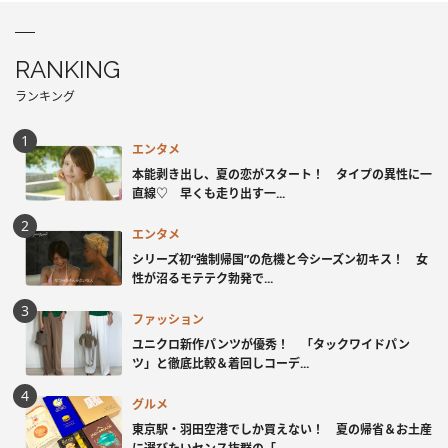
RANKING
ランキング
エンタメ
本能剥き出し、夏の恋がスタート！ タイプの異性に一
直線♡ 早くも走り出す一...
エンタメ
シリーズ初“強制帰国”の危機と今シーズン初キス！ 女
性が沼るモテテク勃発で...
ファッション
ユニクロ新作パンツが優秀！ 「タックワイドパン
ツ」と徹底比較＆着回しコーデ...
グルメ
東京駅・羽田空港でしか買えない！ 夏の帰省＆お土産