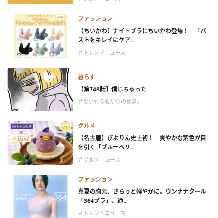
ファッション
【ちいかわ】ナイトブラにちいかわ登場！ 「バ
ストをキレイにケア...
＃トレンドニュース
暮らす
【第748話】信じちゃった
＃ないものねだりの女達。
グルメ
【名古屋】ぴよりん史上初！ 爽やかな紫色が目
を引く「ブルーベリ...
＃グルメニュース
ファッション
真夏の胸元、さらっと軽やかに。ウンナナクール
「364ブラ」、通...
＃トレンドニュース