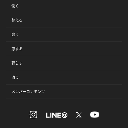
働く
整える
磨く
恋する
暮らす
占う
メンバーコンテンツ