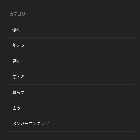
カテゴリー
働く
整える
磨く
恋する
暮らす
占う
メンバーコンテンツ