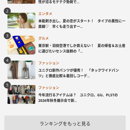
性が沼るモテテク勃発で...
エンタメ
本能剥き出し、夏の恋がスタート！ タイプの異性に一
直線♡ 早くも走り出す一...
グルメ
東京駅・羽田空港でしか買えない！ 夏の帰省＆お土産
に選びたいセンス抜群の「...
ファッション
ユニクロ新作パンツが優秀！ 「タックワイドパン
ツ」と徹底比較＆着回しコーデ...
ファッション
今年流行るアイテムは？ ユニクロ、GU、PLSTの
2026年秋冬展示会で新...
ランキングをもっと見る