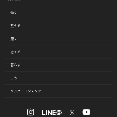
働く
整える
磨く
恋する
暮らす
占う
メンバーコンテンツ