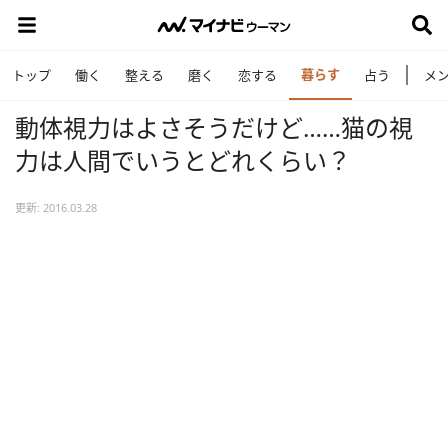
暮らす
トップ
働く
整える
磨く
恋する
占う
メ
動体視力はよさそうだけど……猫の視
力は人間でいうとどれくらい？
更新: 2016.03.28