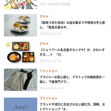
＃ないものねだりの女達。
グルメ
【阪急うめだ本店】お盆の集まりや帰省の手土産
に。「阪急の夏みや...
＃グルメニュース
グルメ
【ジェイアール名古屋タカシマヤ】か、かわいす
ぎる……!! 「ぴ...
＃グルメニュース
ファッション
ブラジャーの安心感と、ブラトップの解放感を一
枚に。下着専門ブラ...
＃トレンドニュース
ファッション
ブランドや流行に左右されない選び方。貴瞬、セ
レクトショップ「A...