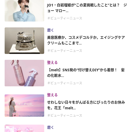
JO1・白岩瑠姫が“この夏挑戦したこと”とは？ ジ
ョー マロー...
＃ビューティーニュース
磨く
美容医療か、コスメデコルテか。エイジングケア
クリームもここまで...
＃ビューティーニュース
整える
【melt】SNS発の“付け替えDIY”から着想！ 髪
の化粧水...
＃ビューティーニュース
整える
せわしない日々をがんばる方にぴったりのお休み
を。花王「melt...
＃ビューティーニュース
磨く