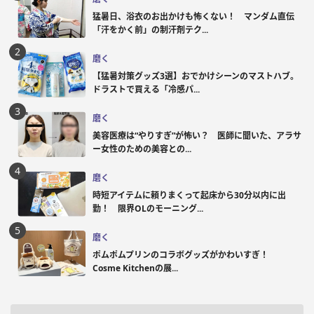
猛暑日、浴衣のお出かけも怖くない！ マンダム直伝
「汗をかく前」の制汗剤テク...
磨く
【猛暑対策グッズ3選】おでかけシーンのマストハブ。
ドラストで買える「冷感パ...
磨く
美容医療は“やりすぎ”が怖い？ 医師に聞いた、アラサ
ー女性のための美容との...
磨く
時短アイテムに頼りまくって起床から30分以内に出
勤！ 限界OLのモーニング...
磨く
ポムポムプリンのコラボグッズがかわいすぎ！
Cosme Kitchenの展...