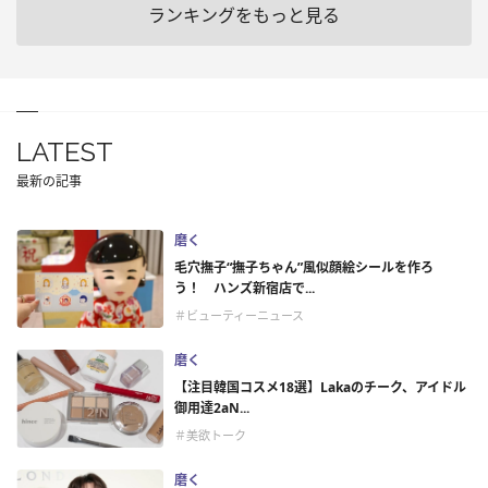
ランキングをもっと見る
LATEST
最新の記事
磨く
毛穴撫子“撫子ちゃん”風似顔絵シールを作ろ
う！ ハンズ新宿店で...
＃ビューティーニュース
磨く
【注目韓国コスメ18選】Lakaのチーク、アイドル
御用達2aN...
＃美欲トーク
磨く