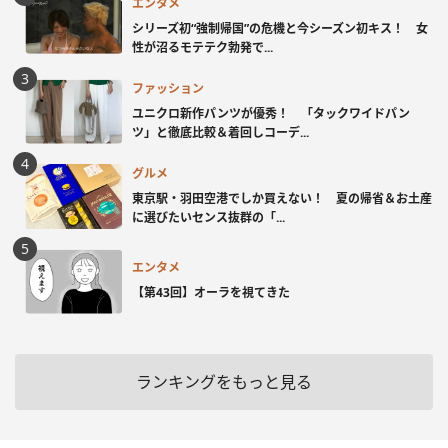
エンタメ
シリーズ初“強制帰国”の危機と今シーズン初キス！ 女
性が沼るモテテク勃発で...
ファッション
ユニクロ新作パンツが優秀！ 「タックワイドパン
ツ」と徹底比較＆着回しコーデ...
グルメ
東京駅・羽田空港でしか買えない！ 夏の帰省＆お土産
に選びたいセンス抜群の「...
エンタメ
【第43回】オーラを視てきた
ランキングをもっと見る