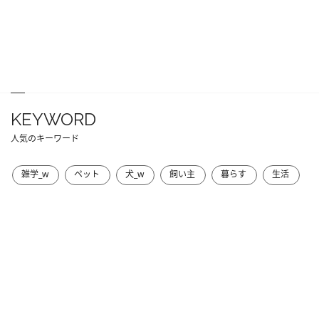
KEYWORD
人気のキーワード
雑学_w
ペット
犬_w
飼い主
暮らす
生活