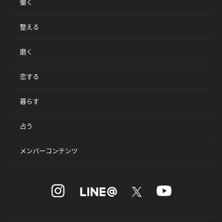
働く
整える
磨く
恋する
暮らす
占う
メンバーコンテンツ