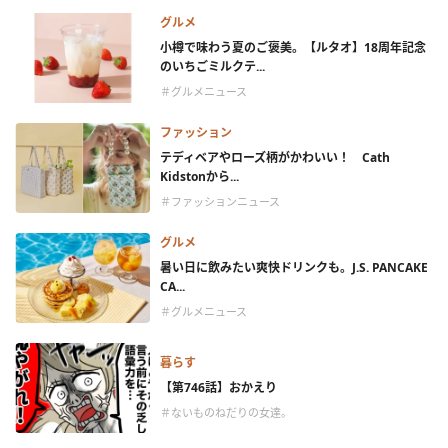
グルメ
小樽で味わう夏のご褒美。【ルタオ】18周年記念
のいちごミルクテ...
＃グルメニュース
ファッション
テディベアやローズ柄がかわいい！ Cath
Kidstonから...
＃ファッションニュース
グルメ
暑い日に飲みたい爽快ドリンクも。J.S. PANCAKE
CA...
＃グルメニュース
暮らす
【第746話】おかえり
＃ないものねだりの女達。