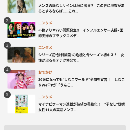
メンズの脈なしサインは顔に出る!? この世に地獄があ
るとするならば……これ...
エンタメ
不倫よりヤバい問題発生!? インフルエンサー夫婦×医
師夫婦のブラックコメデ...
エンタメ
シリーズ初“強制帰国”の危機と今シーズン初キス！ 女
性が沼るモテテク勃発で...
おでかけ
30歳になっても“しなこワールド”全開を宣言！ しなこ
＆We♡Pが「うんこ...
エンタメ
マイナビウーマン連載が待望の書籍化！ “子なし”既婚
女性11人の実話ノンフ...