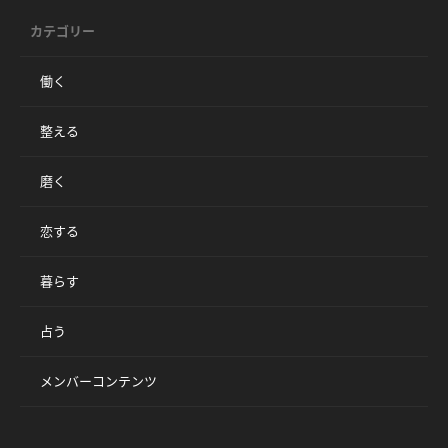
カテゴリー
働く
整える
磨く
恋する
暮らす
占う
メンバーコンテンツ