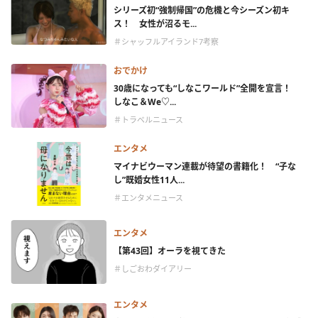
シリーズ初“強制帰国”の危機と今シーズン初キ
ス！ 女性が沼るモ...
＃シャッフルアイランド7考察
おでかけ
30歳になっても“しなこワールド”全開を宣言！
しなこ＆We♡...
＃トラベルニュース
エンタメ
マイナビウーマン連載が待望の書籍化！ “子な
し”既婚女性11人...
＃エンタメニュース
エンタメ
【第43回】オーラを視てきた
＃しごおわダイアリー
エンタメ