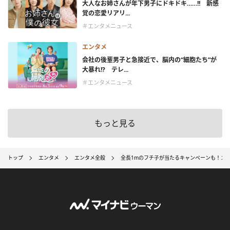
大人なお姉さんが年下男子にドキドキ……!! 新感
覚の恋愛リアリ...
＃エンタメニュース
エンタメ
会社の後輩男子と急接近で、脳内の“細胞たち”が
大暴れ!? テレ...
＃エンタメニュース
もっと見る
トップ
エンタメ
エンタメ全般
全長1mのフチ子が当たるキャンペーンも！コ