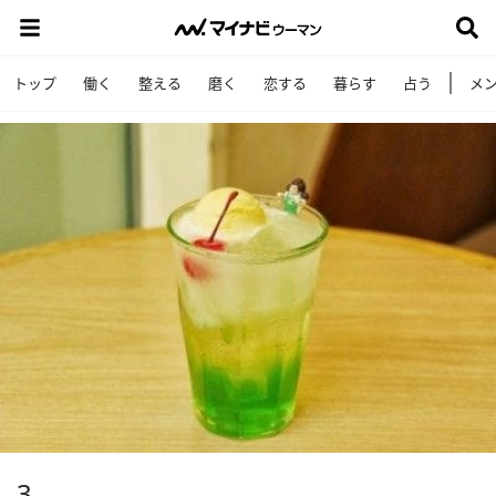
トップ
働く
整える
磨く
恋する
暮らす
占う
メ
3