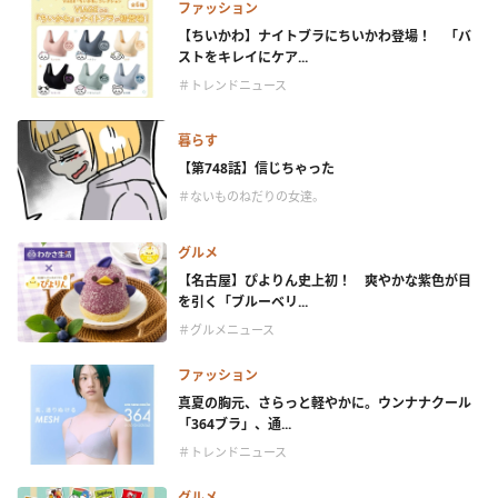
ファッション
【ちいかわ】ナイトブラにちいかわ登場！ 「バ
ストをキレイにケア...
＃トレンドニュース
暮らす
【第748話】信じちゃった
＃ないものねだりの女達。
グルメ
【名古屋】ぴよりん史上初！ 爽やかな紫色が目
を引く「ブルーベリ...
＃グルメニュース
ファッション
真夏の胸元、さらっと軽やかに。ウンナナクール
「364ブラ」、通...
＃トレンドニュース
グルメ