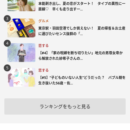
本能剥き出し、夏の恋がスタート！ タイプの異性に一
直線♡ 早くも走り出す一...
グルメ
東京駅・羽田空港でしか買えない！ 夏の帰省＆お土産
に選びたいセンス抜群の「...
恋する
【#4】「家の呪縛を断ち切りたい」地元の男尊女卑か
ら解放された紗希子さんの...
恋する
【#5】“子どものいない人生”どうだった？ バブル期を
生き抜いた56歳・佐...
ランキングをもっと見る