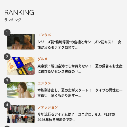
RANKING
ランキング
エンタメ
シリーズ初“強制帰国”の危機と今シーズン初キス！ 女
性が沼るモテテク勃発で...
グルメ
東京駅・羽田空港でしか買えない！ 夏の帰省＆お土産
に選びたいセンス抜群の「...
エンタメ
本能剥き出し、夏の恋がスタート！ タイプの異性に一
直線♡ 早くも走り出す一...
ファッション
今年流行るアイテムは？ ユニクロ、GU、PLSTの
2026年秋冬展示会で新...