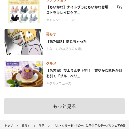
ファッション
【ちいかわ】ナイトブラにちいかわ登場！ 「バ
ストをキレイにケア...
＃トレンドニュース
暮らす
【第748話】信じちゃった
＃ないものねだりの女達。
グルメ
【名古屋】ぴよりん史上初！ 爽やかな紫色が目
を引く「ブルーベリ...
＃グルメニュース
もっと見る
トップ
暮らす
生活
「ル・クルーゼ ベビー」に子供用のテーブルウェアの新