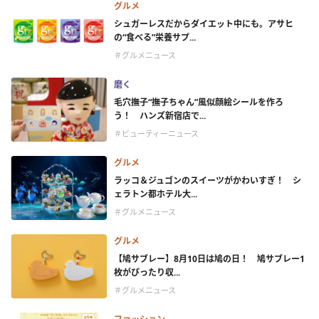
グルメ
シュガーレスだからダイエット中にも。アサヒ
の“食べる”栄養サプ...
＃グルメニュース
磨く
毛穴撫子“撫子ちゃん”風似顔絵シールを作ろ
う！ ハンズ新宿店で...
＃ビューティーニュース
グルメ
ラッコ＆ジュゴンのスイーツがかわいすぎ！ シ
ェラトン都ホテル大...
＃グルメニュース
グルメ
【鳩サブレー】8月10日は鳩の日！ 鳩サブレー1
枚がぴったり収...
＃グルメニュース