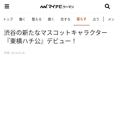
暮らす
トップ
働く
整える
磨く
恋する
占う
メ
渋谷の新たなマスコットキャラクター
『東横ハチ公』デビュー！
作成: 2014.03.26