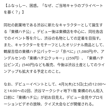
【ふなっしー、困惑。「なぜ、ご当地キャラのプライベート
を暴く？」】
同社の創業地である渋谷に新たなキャラクターとして誕生す
る『東横ハチ公』。デビュー後は東横店を中心に、同社各店
でのイベント等を介し、渋谷の名物としての定着を目指す。
また、キャラクターをモチーフとしたオリジナル商品として、
鶴屋吉信の東横ハチ公パッケージ「京べに」(1,080円)や、ア
ンデルセンの「東横ハチ公クッキー」(259円）、「東横ハチ
公ピンズ」(540円)なども販売、今後は渋谷土産としてのライ
ンアップも拡大する予定とのこと。
なお、デビューイベントとして、4月3(木)と5日(土)の12:00～
と14:00～の2回、渋谷マークシティ地下1階 東横のれん街入
口前に『東横ハチ公』が初お目見え。デビュー会見やプロモ
ーションビデオの放映、クイズ大会などが開催される。