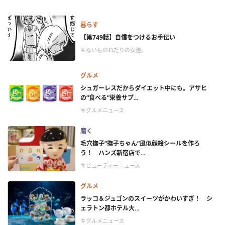
暮らす
【第749話】自信をつけるお手伝い
＃ないものねだりの女達。
グルメ
シュガーレスだからダイエット中にも。アサヒ
の“食べる”栄養サプ...
＃グルメニュース
磨く
毛穴撫子“撫子ちゃん”風似顔絵シールを作ろ
う！ ハンズ新宿店で...
＃ビューティーニュース
グルメ
ラッコ＆ジュゴンのスイーツがかわいすぎ！ シ
ェラトン都ホテル大...
＃グルメニュース