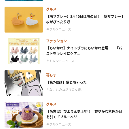
グルメ
【鳩サブレー】8月10日は鳩の日！ 鳩サブレー1
枚がぴったり収...
＃グルメニュース
ファッション
【ちいかわ】ナイトブラにちいかわ登場！ 「バ
ストをキレイにケア...
＃トレンドニュース
暮らす
【第748話】信じちゃった
＃ないものねだりの女達。
グルメ
【名古屋】ぴよりん史上初！ 爽やかな紫色が目
を引く「ブルーベリ...
＃グルメニュース