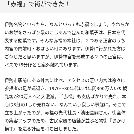
「赤福」で街ができた！
伊勢名物といったら、なんといっても赤福でしょう。やわらか
いお餅をさっぱり系のこしあんで包んだ和菓子は、日本を代
表する銘菓です。そんな赤福の本社は、２つある正宮のうち
内宮の門前町・おはらい町にあります。伊勢に行かれた方は
ご存じだと思いますが、伊勢神宮を形成する２つの正宮は、
バスで15分ほどと案外離れています。
伊勢市駅前にある外宮に比べ、アクセスの悪い内宮は徐々に
参拝者の足が遠退き、1970～80年代には年間300万人いた観
光客が20万人へと大激減。「赤福」も支店ばかりで売れ、本
店は3分の1しか売れない、なんていう寂しい事態に。そこで
立ち上がったのが、赤福の先代社長・濱田益嗣さん。街全体
の集客アップのため、古民家風の店舗が並ぶ名物街『おかげ
横丁』を造る計画を打ち出しました。