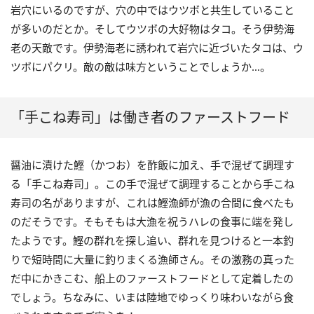
岩穴にいるのですが、穴の中ではウツボと共生していること
が多いのだとか。そしてウツボの大好物はタコ。そう伊勢海
老の天敵です。伊勢海老に誘われて岩穴に近づいたタコは、ウ
ツボにパクリ。敵の敵は味方ということでしょうか…。
「手こね寿司」は働き者のファーストフード
醤油に漬けた鰹（かつお）を酢飯に加え、手で混ぜて調理す
る「手こね寿司」。この手で混ぜて調理することから手こね
寿司の名がありますが、これは鰹漁師が漁の合間に食べたも
のだそうです。そもそもは大漁を祝うハレの食事に端を発し
たようです。鰹の群れを探し追い、群れを見つけると一本釣
りで短時間に大量に釣りまくる漁師さん。その激務の真った
だ中にかきこむ、船上のファーストフードとして定着したの
でしょう。ちなみに、いまは陸地でゆっくり味わいながら食