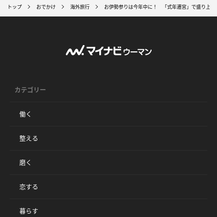
トップ
おでかけ
海外旅行
お伊勢参りは今年中に！ 「式年遷宮」で盛り上が
カテゴリー
働く
整える
磨く
恋する
暮らす