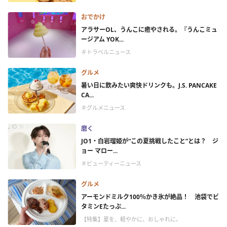
おでかけ
アラサーOL、うんこに癒やされる。『うんこミュ
ージアム YOK...
＃トラベルニュース
グルメ
暑い日に飲みたい爽快ドリンクも。J.S. PANCAKE
CA...
＃グルメニュース
磨く
JO1・白岩瑠姫が“この夏挑戦したこと”とは？ ジ
ョー マロー...
＃ビューティーニュース
グルメ
アーモンドミルク100％かき氷が絶品！ 池袋でビ
タミンEたっぷ...
【特集】夏を、軽やかに、おしゃれに。