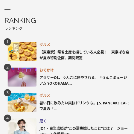
RANKING
ランキング
グルメ
【東京駅】帰省土産を探している人必見！ 東京ばな奈
が夏の特別企画、期間限定...
おでかけ
アラサーOL、うんこに癒やされる。『うんこミュージ
アム YOKOHAMA ...
グルメ
暑い日に飲みたい爽快ドリンクも。J.S. PANCAKE CAFE
で夏の「...
磨く
JO1・白岩瑠姫が“この夏挑戦したこと”とは？ ジョー