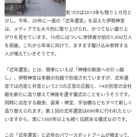
気づけば2013年も残り１カ月と
少し。今年、20年に一度の「式年遷宮」を迎えた伊勢神宮
は、メディアでも大々的に取り上げられ、かつてない盛り上
がりを見せています。10月にはついに参拝者が初の1,000万人
を突破。これから年末に向けて、ますます駆け込み参拝する
人が増えていきそうです。
「式年遷宮」とは、簡単にいえば「神様の新居への引っ越
し」。伊勢神宮は多数の社殿で形成されていますが、式年遷
宮では内宮と外宮という2つの正宮の正殿と、14の別宮の全社
殿を新たに造り替えて神座を遷す儀式のことをいうそうです。
同時に点在する殿舎、装束・神宝、宇治橋などもすべて新しく
造り替えられます。第１回の式年遷宮は690年に行われたとい
いますから、実に1300年以上も続く伝統ある儀式なのです。
この「式年遷宮」と近年のパワースポットブームが相まって、