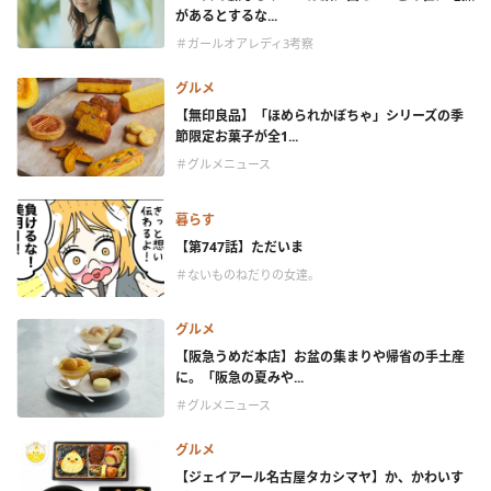
があるとするな...
＃ガールオアレディ3考察
グルメ
【無印良品】「ほめられかぼちゃ」シリーズの季
節限定お菓子が全1...
＃グルメニュース
暮らす
【第747話】ただいま
＃ないものねだりの女達。
グルメ
【阪急うめだ本店】お盆の集まりや帰省の手土産
に。「阪急の夏みや...
＃グルメニュース
グルメ
【ジェイアール名古屋タカシマヤ】か、かわいす