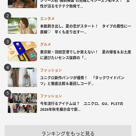
シリーズ初“強制帰国”の危機と今シーズン初キス！ 女
性が沼るモテテク勃発で...
エンタメ
本能剥き出し、夏の恋がスタート！ タイプの異性に一
直線♡ 早くも走り出す一...
グルメ
東京駅・羽田空港でしか買えない！ 夏の帰省＆お土産
に選びたいセンス抜群の「...
ファッション
ユニクロ新作パンツが優秀！ 「タックワイドパン
ツ」と徹底比較＆着回しコーデ...
ファッション
今年流行るアイテムは？ ユニクロ、GU、PLSTの
2026年秋冬展示会で新...
ランキングをもっと見る