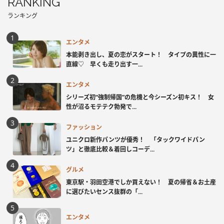
RANKING
ランキング
エンタメ
本能剥き出し、夏の恋がスタート！ タイプの異性に一
直線♡ 早くも走り出す一...
エンタメ
シリーズ初“強制帰国”の危機と今シーズン初キス！ 女
性が沼るモテテク勃発で...
ファッション
ユニクロ新作パンツが優秀！ 「タックワイドパン
ツ」と徹底比較＆着回しコーデ...
グルメ
東京駅・羽田空港でしか買えない！ 夏の帰省＆お土産
に選びたいセンス抜群の「...
エンタメ