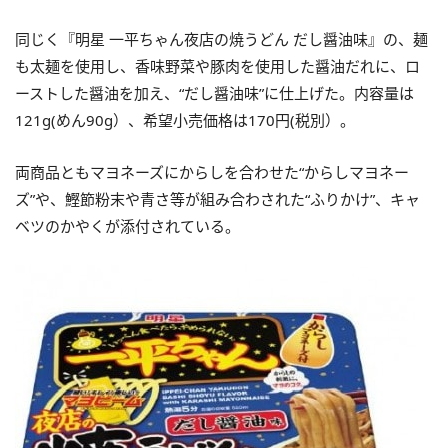
同じく『明星 一平ちゃん夜店の焼うどん だし醤油味』の、麺
も太麺を使用し、香味野菜や豚肉を使用した醤油だれに、ロ
ーストした醤油を加え、“だし醤油味”に仕上げた。内容量は
121g(めん90g）、希望小売価格は170円(税別）。
両商品ともマヨネーズにからしを合わせた“からしマヨネー
ズ”や、鰹節粉末や青さ等が組み合わされた“ふりかけ”、キャ
ベツのかやくが添付されている。