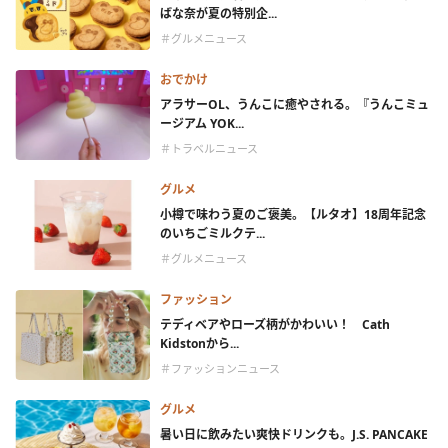
ばな奈が夏の特別企...
＃グルメニュース
おでかけ
アラサーOL、うんこに癒やされる。『うんこミュ
ージアム YOK...
＃トラベルニュース
グルメ
小樽で味わう夏のご褒美。【ルタオ】18周年記念
のいちごミルクテ...
＃グルメニュース
ファッション
テディベアやローズ柄がかわいい！ Cath
Kidstonから...
＃ファッションニュース
グルメ
暑い日に飲みたい爽快ドリンクも。J.S. PANCAKE