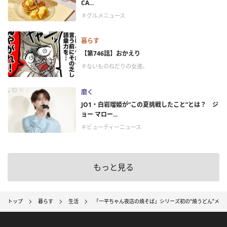
CA...
＃グルメニュース
暮らす
【第746話】おかえり
＃ないものねだりの女達。
磨く
JO1・白岩瑠姫が“この夏挑戦したこと”とは？ ジ
ョー マロー...
＃ビューティーニュース
もっと見る
トップ
暮らす
生活
「一平ちゃん夜店の焼そば」シリーズ初の“焼うどん”メニ