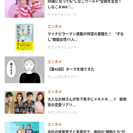
30歳になっても“しなこワールド”全開を宣言！
しなこ＆We♡...
＃トラベルニュース
エンタメ
マイナビウーマン連載が待望の書籍化！ “子な
し”既婚女性11人...
＃エンタメニュース
エンタメ
【第43回】オーラを視てきた
＃しごおわダイアリー
エンタメ
大人なお姉さんが年下男子にドキドキ……!! 新感
覚の恋愛リアリ...
＃エンタメニュース
エンタメ
会社の後輩男子と急接近で、脳内の“細胞たち”が