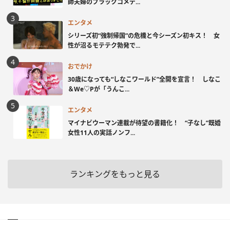
師夫婦のブラックコメデ...
エンタメ
シリーズ初“強制帰国”の危機と今シーズン初キス！ 女
性が沼るモテテク勃発で...
おでかけ
30歳になっても“しなこワールド”全開を宣言！ しなこ
＆We♡Pが「うんこ...
エンタメ
マイナビウーマン連載が待望の書籍化！ “子なし”既婚
女性11人の実話ノンフ...
ランキングをもっと見る