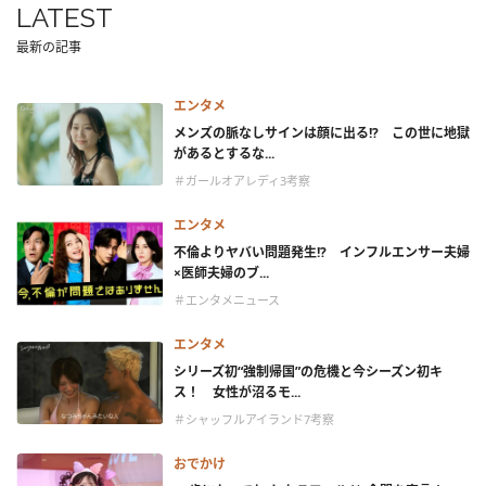
LATEST
最新の記事
エンタメ
メンズの脈なしサインは顔に出る!? この世に地獄
があるとするな...
＃ガールオアレディ3考察
エンタメ
不倫よりヤバい問題発生!? インフルエンサー夫婦
×医師夫婦のブ...
＃エンタメニュース
エンタメ
シリーズ初“強制帰国”の危機と今シーズン初キ
ス！ 女性が沼るモ...
＃シャッフルアイランド7考察
おでかけ