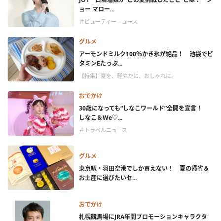
ョー マロー...
＃ビューティーニュース
グルメ
アーモンドミルク100％かき氷が絶品！ 池袋でビ
タミンEたっぷ...
【特集】夏を、軽やかに、おしゃれに。
おでかけ
30歳になっても“しなこワールド”全開を宣言！
しなこ＆We♡...
＃トラベルニュース
グルメ
東京駅・羽田空港でしか買えない！ 夏の帰省＆
お土産に選びたいセ...
おでかけ
札幌競馬場にJRA年間プロモーションキャラクタ