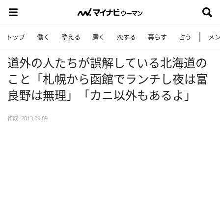
トップ
働く
整える
磨く
恋する
暮らす
占う
メ
道外の人たちが誤解している北海道の
こと「札幌から函館でランチし夜は富
良野は無理」「カニ以外もあるよ」
作成: 2013.09.09