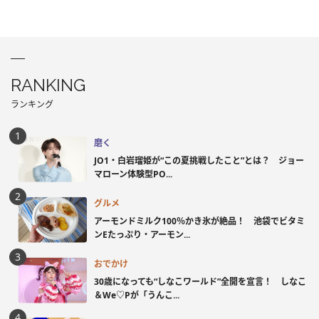
RANKING
ランキング
磨く
JO1・白岩瑠姫が“この夏挑戦したこと”とは？ ジョー
マローン体験型PO...
グルメ
アーモンドミルク100％かき氷が絶品！ 池袋でビタミ
ンEたっぷり・アーモン...
おでかけ
30歳になっても“しなこワールド”全開を宣言！ しなこ
＆We♡Pが「うんこ...