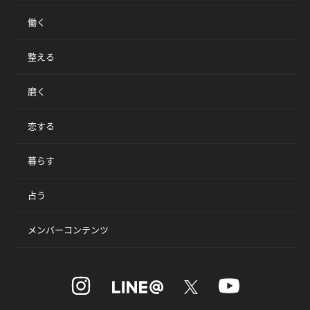
働く
整える
磨く
恋する
暮らす
占う
メンバーコンテンツ