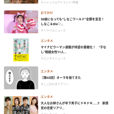
＃シャッフルアイランド7考察
おでかけ
30歳になっても“しなこワールド”全開を宣言！
しなこ＆We♡...
＃トラベルニュース
エンタメ
マイナビウーマン連載が待望の書籍化！ “子な
し”既婚女性11人...
＃エンタメニュース
エンタメ
【第43回】オーラを視てきた
＃しごおわダイアリー
エンタメ
大人なお姉さんが年下男子にドキドキ……!! 新感
覚の恋愛リアリ...