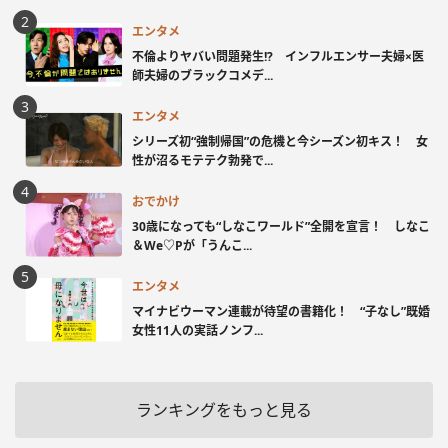
エンタメ
不倫よりヤバい問題発生!? インフルエンサー夫婦×医
師夫婦のブラックコメデ...
エンタメ
シリーズ初“強制帰国”の危機と今シーズン初キス！ 女
性が沼るモテテク勃発で...
おでかけ
30歳になっても“しなこワールド”全開を宣言！ しなこ
＆We♡Pが「うんこ...
エンタメ
マイナビウーマン連載が待望の書籍化！ “子なし”既婚
女性11人の実話ノンフ...
ランキングをもっと見る