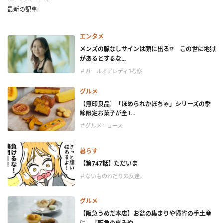
最新の記事
エンタメ
メンズの脈なしサインは顔に出る!? この世に地獄
があるとするな...
＃ガールオアレディ3考察
グルメ
【無印良品】「ほめられかぼちゃ」シリーズの季
節限定お菓子が全1...
＃グルメニュース
暮らす
【第747話】ただいま
＃ないものねだりの女達。
グルメ
【阪急うめだ本店】お盆の集まりや帰省の手土産
に。「阪急の夏みや...