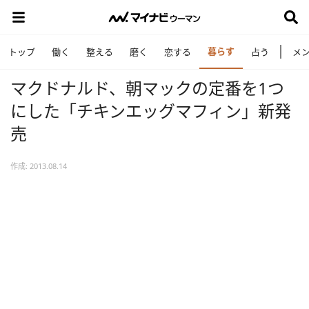
暮らす
トップ
働く
整える
磨く
恋する
占う
メ
マクドナルド、朝マックの定番を1つ
にした「チキンエッグマフィン」新発
売
作成: 2013.08.14