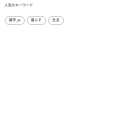
人気のキーワード
雑学_w
暮らす
生活