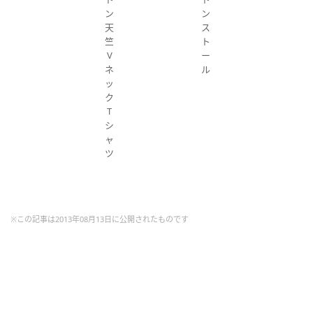
ン
ン
天
ス
竺
ト
V
ー
ネ
ル
ッ
ク
T
シ
ャ
ツ
※この記事は2013年08月13日に公開されたものです