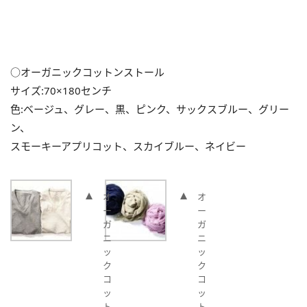
○オーガニックコットンストール
サイズ:70×180センチ
色:ベージュ、グレー、黒、ピンク、サックスブルー、グリー
ン、
スモーキーアプリコット、スカイブルー、ネイビー
オ
オ
ー
ー
ガ
ガ
ニ
ニ
ッ
ッ
ク
ク
コ
コ
ッ
ッ
ト
ト