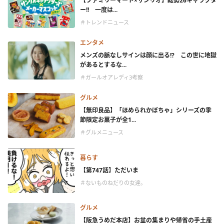
【ファミリーマート×サンリオ】総勢26キャラクタ
ー!! 一度は...
＃トレンドニュース
エンタメ
メンズの脈なしサインは顔に出る!? この世に地獄
があるとするな...
＃ガールオアレディ3考察
グルメ
【無印良品】「ほめられかぼちゃ」シリーズの季
節限定お菓子が全1...
＃グルメニュース
暮らす
【第747話】ただいま
＃ないものねだりの女達。
グルメ
【阪急うめだ本店】お盆の集まりや帰省の手土産