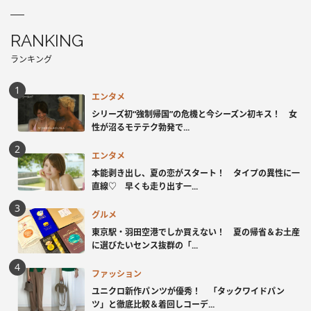
RANKING
ランキング
エンタメ
シリーズ初“強制帰国”の危機と今シーズン初キス！ 女
性が沼るモテテク勃発で...
エンタメ
本能剥き出し、夏の恋がスタート！ タイプの異性に一
直線♡ 早くも走り出す一...
グルメ
東京駅・羽田空港でしか買えない！ 夏の帰省＆お土産
に選びたいセンス抜群の「...
ファッション
ユニクロ新作パンツが優秀！ 「タックワイドパン
ツ」と徹底比較＆着回しコーデ...