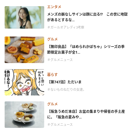
エンタメ
メンズの脈なしサインは顔に出る!? この世に地獄
があるとするな...
＃ガールオアレディ3考察
グルメ
【無印良品】「ほめられかぼちゃ」シリーズの季
節限定お菓子が全1...
＃グルメニュース
暮らす
【第747話】ただいま
＃ないものねだりの女達。
グルメ
【阪急うめだ本店】お盆の集まりや帰省の手土産
に。「阪急の夏みや...
＃グルメニュース