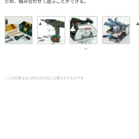
ため、組み合わせて遊ぶことができる。
BOSCH
BOSCH
BOSCH
ツール
スクリ
電動丸
ボック
ュード
ノコギ
ス
ライバ
リ
ー
※この記事は2013年07月31日に公開されたものです