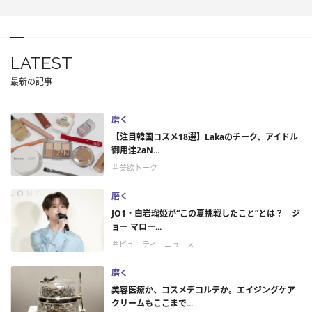
LATEST
最新の記事
磨く
【注目韓国コスメ18選】Lakaのチーク、アイドル
御用達2aN...
＃美欲トーク
磨く
JO1・白岩瑠姫が“この夏挑戦したこと”とは？ ジ
ョー マロー...
＃ビューティーニュース
磨く
美容医療か、コスメデコルテか。エイジングケア
クリームもここまで...