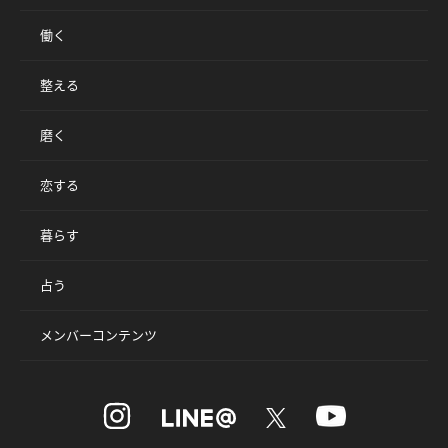
働く
整える
磨く
恋する
暮らす
占う
メンバーコンテンツ