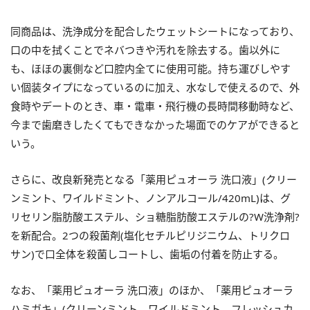
同商品は、洗浄成分を配合したウェットシートになっており、
口の中を拭くことでネバつきや汚れを除去する。歯以外に
も、ほほの裏側など口腔内全てに使用可能。持ち運びしやす
い個装タイプになっているのに加え、水なしで使えるので、外
食時やデートのとき、車・電車・飛行機の長時間移動時など、
今まで歯磨きしたくてもできなかった場面でのケアができると
いう。
さらに、改良新発売となる「薬用ピュオーラ 洗口液」(クリー
ンミント、ワイルドミント、ノンアルコール/420mL)は、グ
リセリン脂肪酸エステル、ショ糖脂肪酸エステルの?W洗浄剤?
を新配合。2つの殺菌剤(塩化セチルピリジニウム、トリクロ
サン)で口全体を殺菌しコートし、歯垢の付着を防止する。
なお、「薬用ピュオーラ 洗口液」のほか、「薬用ピュオーラ
ハミガキ」(クリーンミント、ワイルドミント、フレッシュカ