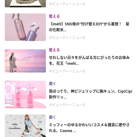
＃ビューティーニュース
整える
【melt】SNS発の“付け替えDIY”から着想！ 髪
の化粧水...
＃ビューティーニュース
整える
せわしない日々をがんばる方にぴったりのお休み
を。花王「melt...
＃ビューティーニュース
磨く
唇ぽってり、神ビジュリップに胸キュン。CipiCipi
新作リッ...
＃ビューティーニュース
磨く
ミッフィーのゆるかわいいコスメ＆雑貨に癒やさ
れる。Cosme ...